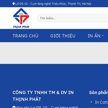
Chuyển
Lô D5-10 - Cụm làng nghề Triều Khúc, Thanh Trì, Hà Nội
đến
nội
Tìm
dung
kiếm:
TRANG CHỦ
GIỚI THIỆU
IN ẤN
CÔNG TY TNHH TM & DV IN
Sản phẩ
THỊNH PHÁT
In Cat
Địa chỉ: Lô D5-10 - Cụm làng nghề