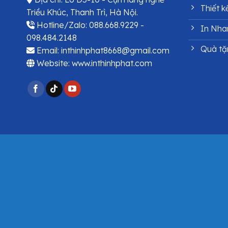
Thiết k
Triều Khúc, Thanh Trì, Hà Nội.
Hotline/Zalo: 088.668.9229 -
In Nha
098.484.2148
Quà tặ
Email: inthinhphat8668@gmail.com
Website: www.inthinhphat.com