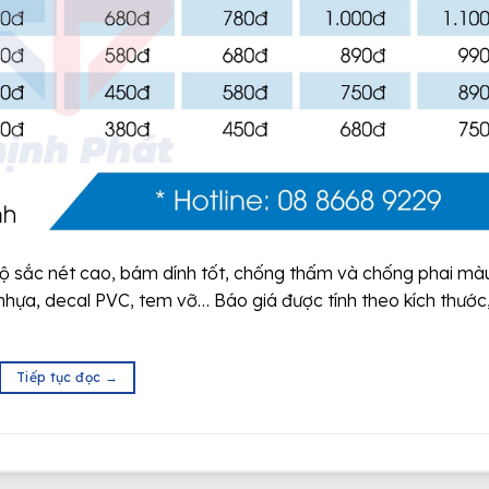
ộ sắc nét cao, bám dính tốt, chống thấm và chống phai màu
 nhựa, decal PVC, tem vỡ… Báo giá được tính theo kích thước
Tiếp tục đọc
→