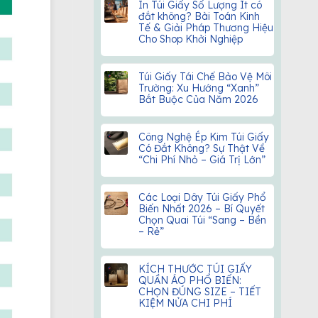
In Túi Giấy Số Lượng Ít có
đắt không? Bài Toán Kinh
Tế & Giải Pháp Thương Hiệu
Cho Shop Khởi Nghiệp
Túi Giấy Tái Chế Bảo Vệ Môi
Trường: Xu Hướng “Xanh”
Bắt Buộc Của Năm 2026
Công Nghệ Ép Kim Túi Giấy
Có Đắt Không? Sự Thật Về
“Chi Phí Nhỏ – Giá Trị Lớn”
Các Loại Dây Túi Giấy Phổ
Biến Nhất 2026 – Bí Quyết
Chọn Quai Túi “Sang – Bền
– Rẻ”
KÍCH THƯỚC TÚI GIẤY
QUẦN ÁO PHỔ BIẾN:
CHỌN ĐÚNG SIZE – TIẾT
KIỆM NỬA CHI PHÍ