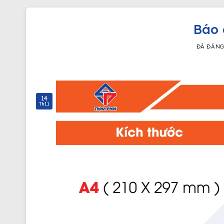
Báo 
ĐÃ ĐĂN
14
Th11