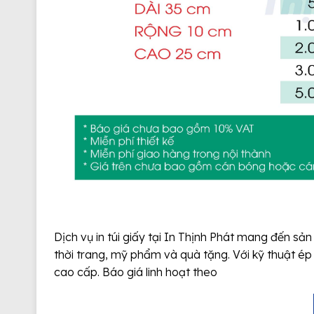
Dịch vụ in túi giấy tại In Thịnh Phát mang đến s
thời trang, mỹ phẩm và quà tặng. Với kỹ thuật ép
cao cấp. Báo giá linh hoạt theo