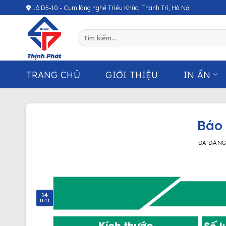
Chuyển
Lô D5-10 - Cụm làng nghề Triều Khúc, Thanh Trì, Hà Nội
đến
nội
Tìm
dung
kiếm:
TRANG CHỦ
GIỚI THIỆU
IN ẤN
Báo 
ĐÃ ĐĂN
14
Th11