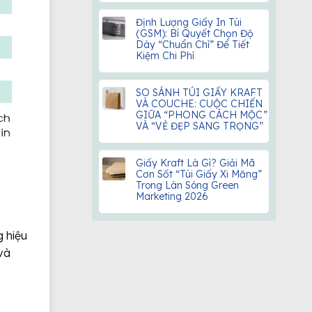
Định Lượng Giấy In Túi
(GSM): Bí Quyết Chọn Độ
Dày “Chuẩn Chỉ” Để Tiết
Kiệm Chi Phí
SO SÁNH TÚI GIẤY KRAFT
VÀ COUCHE: CUỘC CHIẾN
GIỮA “PHONG CÁCH MỘC”
VÀ “VẺ ĐẸP SANG TRỌNG”
Giấy Kraft Là Gì? Giải Mã
Cơn Sốt “Túi Giấy Xi Măng”
Trong Làn Sóng Green
Marketing 2026
g hiệu
và