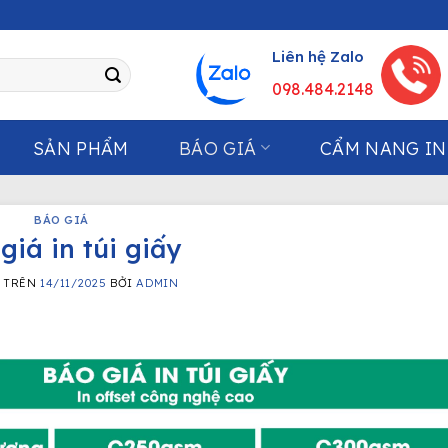
Liên hệ Zalo
098.484.2148
SẢN PHẨM
BÁO GIÁ
CẨM NANG IN
BÁO GIÁ
giá in túi giấy
G TRÊN
14/11/2025
BỞI
ADMIN