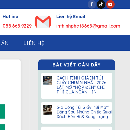
Hotline
Liên hệ Email
088.668.9229
inthinhphat8668@gmail.com
 ẤN
LIÊN HỆ
BÀI VIẾT GẦN ĐÂY
CÁCH TÍNH GIÁ IN TÚI
GIẤY CHUẨN NHẤT 2026:
LẬT MỞ “HỘP ĐEN” CHI
PHÍ CỦA NGÀNH IN
Gia Công Túi Giấy: “Bí Mật”
Đằng Sau Những Chiếc Quai
Xách Bền Bỉ & Sang Trọng