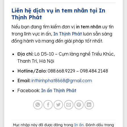
Liên hệ dịch vụ in tem nhãn tại In
Thịnh Phát
Nếu bạn đang tìm kiếm đơn vị
in tem nhãn
uy tín
trong lĩnh vực in ấn,
In Thịnh Phát
luôn sẵn sàng
đồng hành và mang đến giải pháp tốt nhất.
Địa chỉ:
Lô D5-10 – Cụm làng nghề Triều Khúc,
Thanh Trì, Hà Nội
Hotline/Zalo:
088.668.9229 – 098.484.2148
Email:
inthinhphat8668@gmail.com
Facebook:
In ấn Thịnh Phát
Mục nhập này đã được đăng trong
In ấn
. Đánh dấu trang