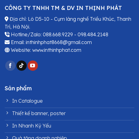
CÔNG TY TNHH TM & DV IN THỊNH PHÁT
Địa chỉ: Lô D5-10 - Cụm làng nghề Triều Khúc, Thanh
Trì, Hà Nội.
Hotline/Zalo: 088.668.9229 - 098.484.2148
Email: inthinhphat8668@gmail.com
Website: www.inthinhphat.com
Sản phẩm
In Catalogue
Thiết kế banner, poster
In Nhanh Kỷ Yếu
Quà tặng doanh nghiệp