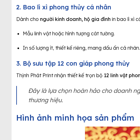
2. Bao lì xì phong thủy cá nhân
Dành cho
người kinh doanh, hộ gia đình
in bao lì xì 
Mẫu linh vật hoặc hình tượng cát tường.
In số lượng ít, thiết kế riêng, mang dấu ấn cá nhân.
3. Bộ sưu tập 12 con giáp phong thủy
Thịnh Phát Print nhận thiết kế trọn bộ
12 linh vật pho
Đây là lựa chọn hoàn hảo cho doanh 
thương hiệu.
Hình ảnh minh họa sản phẩm