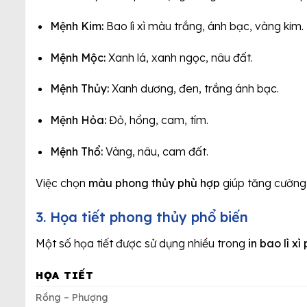
Mệnh Kim:
Bao lì xì màu trắng, ánh bạc, vàng kim.
Mệnh Mộc:
Xanh lá, xanh ngọc, nâu đất.
Mệnh Thủy:
Xanh dương, đen, trắng ánh bạc.
Mệnh Hỏa:
Đỏ, hồng, cam, tím.
Mệnh Thổ:
Vàng, nâu, cam đất.
Việc chọn
màu phong thủy phù hợp
giúp tăng cường 
3. Họa tiết phong thủy phổ biến
Một số họa tiết được sử dụng nhiều trong
in bao lì x
HỌA TIẾT
Rồng – Phượng