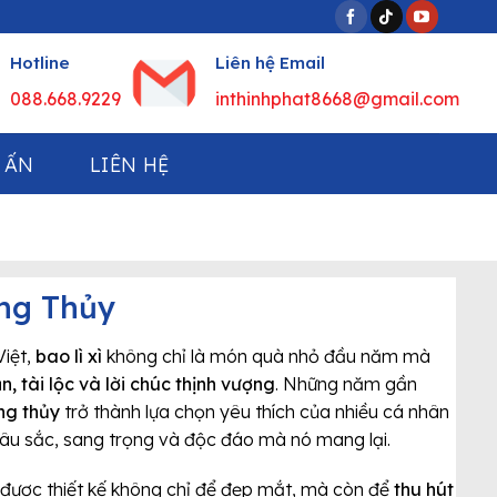
Hotline
Liên hệ Email
088.668.9229
inthinhphat8668@gmail.com
 ẤN
LIÊN HỆ
ong Thủy
Việt,
bao lì xì
không chỉ là món quà nhỏ đầu năm mà
, tài lộc và lời chúc thịnh vượng
. Những năm gần
ong thủy
trở thành lựa chọn yêu thích của nhiều cá nhân
sâu sắc, sang trọng và độc đáo mà nó mang lại.
được thiết kế không chỉ để đẹp mắt, mà còn để
thu hút