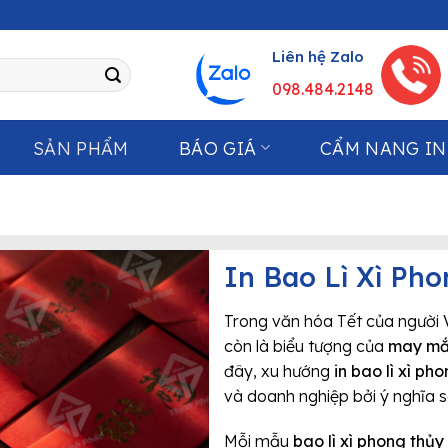
Liên hệ Zalo
098.484.2148
SẢN PHẨM
BÁO GIÁ
CẨM NANG IN
Ì
In Bao Lì Xì Ph
Trong văn hóa Tết của người 
còn là biểu tượng của
may mắn
đây, xu hướng
in bao lì xì ph
và doanh nghiệp bởi ý nghĩa 
Mỗi mẫu
bao lì xì phong thủy