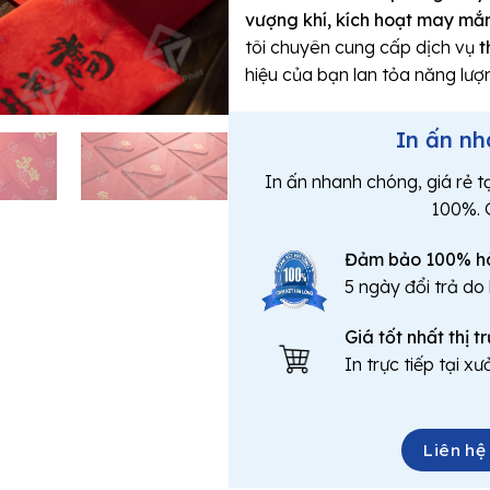
vượng khí, kích hoạt may mắn
tôi chuyên cung cấp dịch vụ
t
hiệu của bạn lan tỏa năng lượn
In ấn nh
In ấn nhanh chóng, giá rẻ t
100%. 
Đảm bảo 100% hà
5 ngày đổi trả do 
Giá tốt nhất thị 
In trực tiếp tại x
Liên hệ