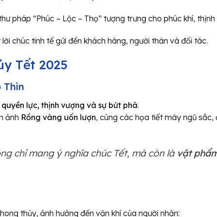
hư pháp “Phúc – Lộc – Thọ” tượng trưng cho phúc khí, thịnh
t lời chúc tinh tế gửi đến khách hàng, người thân và đối tác.
ủy Tết 2025
p Thìn
a
quyền lực, thịnh vượng và sự bứt phá
.
nh ảnh
Rồng vàng uốn lượn
, cùng các họa tiết mây ngũ sắc,
hông chỉ mang ý nghĩa chúc Tết, mà còn là
vật phẩ
 phong thủy, ảnh hưởng đến vận khí của người nhận: