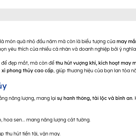
 là món quà nhỏ đầu năm mà còn là biểu tượng của
may mắn,
họn yêu thích của nhiều cá nhân và doanh nghiệp bởi ý nghĩ
ỉ để đẹp mắt, mà còn để
thu hút vượng khí, kích hoạt may m
lì xì phong thủy cao cấp
, giúp thương hiệu của bạn lan tỏa n
ủy
bằng năng lượng, mang lại
sự hanh thông, tài lộc và bình an
.
p, hoa sen… mang năng lượng cát tường.
 thu hút tiền tài, vận may.