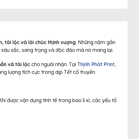
 tài lộc và lời chúc thịnh vượng
. Những năm gần
a sâu sắc, sang trọng và độc đáo mà nó mang lại.
ắn và tài lộc
cho người nhận. Tại
Thịnh Phát Print
,
ăng lượng tích cực trong dịp Tết cổ truyền.
 Khi được vận dụng tinh tế trong bao lì xì, các yếu tố