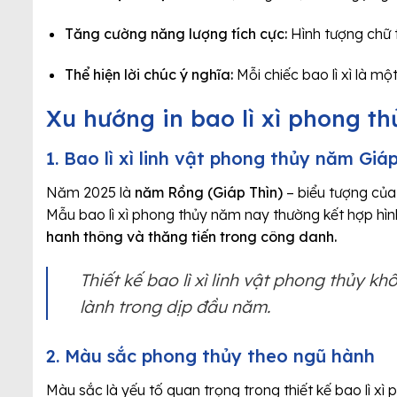
Tăng cường năng lượng tích cực:
Hình tượng chữ t
Thể hiện lời chúc ý nghĩa:
Mỗi chiếc bao lì xì là mộ
Xu hướng in bao lì xì phong th
1. Bao lì xì linh vật phong thủy năm Giá
Năm 2025 là
năm Rồng (Giáp Thìn)
– biểu tượng củ
Mẫu bao lì xì phong thủy năm nay thường kết hợp hì
hanh thông và thăng tiến trong công danh.
Thiết kế bao lì xì linh vật phong thủy k
lành trong dịp đầu năm.
2. Màu sắc phong thủy theo ngũ hành
Màu sắc là yếu tố quan trọng trong thiết kế bao lì xì