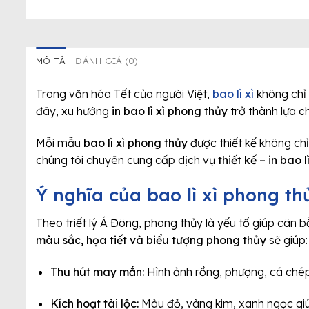
MÔ TẢ
ĐÁNH GIÁ (0)
Trong văn hóa Tết của người Việt,
bao lì xì
không chỉ
đây, xu hướng
in bao lì xì phong thủy
trở thành lựa c
Mỗi mẫu
bao lì xì phong thủy
được thiết kế không ch
chúng tôi chuyên cung cấp dịch vụ
thiết kế – in bao 
Ý nghĩa của bao lì xì phong th
Theo triết lý Á Đông, phong thủy là yếu tố giúp cân 
màu sắc, họa tiết và biểu tượng phong thủy
sẽ giúp:
Thu hút may mắn:
Hình ảnh rồng, phượng, cá ché
Kích hoạt tài lộc:
Màu đỏ, vàng kim, xanh ngọc giúp