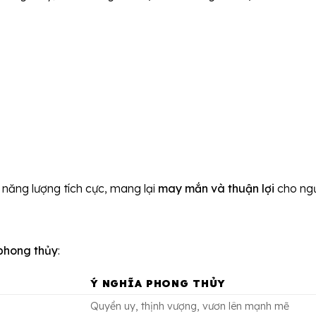
năng lượng tích cực, mang lại
may mắn và thuận lợi
cho ngư
ì phong thủy
:
Ý NGHĨA PHONG THỦY
Quyền uy, thịnh vượng, vươn lên mạnh mẽ