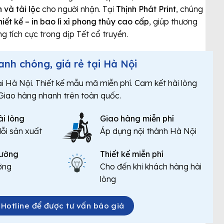
 và tài lộc
cho người nhận. Tại
Thịnh Phát Print
, chúng
hiết kế – in bao lì xì phong thủy cao cấp
, giúp thương
g tích cực trong dịp Tết cổ truyền.
anh chóng, giá rẻ tại Hà Nội
ại Hà Nội. Thiết kế mẫu mã miễn phí. Cam kết hài lòng
Giao hàng nhanh trên toàn quốc.
i lòng
Giao hàng miễn phí
lỗi sản xuất
Áp dụng nội thành Hà Nội
trường
Thiết kế miễn phí
ưởng
Cho đến khi khách hàng hài
lòng
 Hotline để được tư vấn báo giá