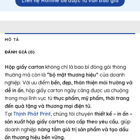
Liên hệ Hotline để được tư vấn báo giá
MÔ TẢ
ĐÁNH GIÁ (0)
Hộp giấy carton
không chỉ là bao bì đóng gói thông
thường mà còn là
“bộ mặt thương hiệu”
của doanh
nghiệp. Với ưu điểm
bền, đẹp, thân thiện môi trường và
dễ in ấn
, hộp giấy carton ngày càng được ưa chuộng
trong mọi lĩnh vực từ
thực phẩm, mỹ phẩm, thời trang
đến quà tặng và thương mại điện tử.
Tại
Thịnh Phát Print
, chúng tôi chuyên
thiết kế – in ấn –
sản xuất hộp giấy carton cao cấp theo yêu cầu
, giúp
doanh nghiệp
nâng tầm giá trị sản phẩm và tạo dấu
ấn thương hiệu bền vững.