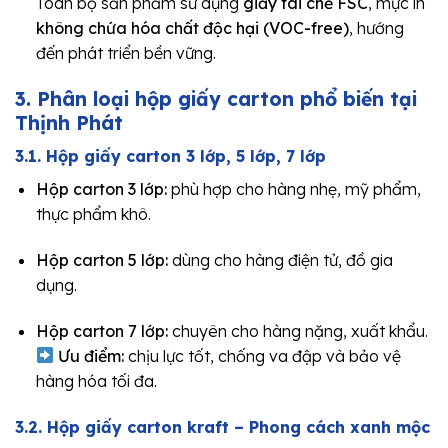
Toàn bộ sản phẩm sử dụng
giấy tái chế FSC
, mực in
không chứa hóa chất độc hại (VOC-free)
, hướng
đến phát triển bền vững.
3. Phân loại hộp giấy carton phổ biến tại
Thịnh Phát
3.1. Hộp giấy carton 3 lớp, 5 lớp, 7 lớp
Hộp carton 3 lớp:
phù hợp cho hàng nhẹ, mỹ phẩm,
thực phẩm khô.
Hộp carton 5 lớp:
dùng cho hàng điện tử, đồ gia
dụng.
Hộp carton 7 lớp:
chuyên cho hàng nặng, xuất khẩu.
Ưu điểm:
chịu lực tốt, chống va đập và bảo vệ
hàng hóa tối đa.
3.2. Hộp giấy carton kraft – Phong cách xanh mộc