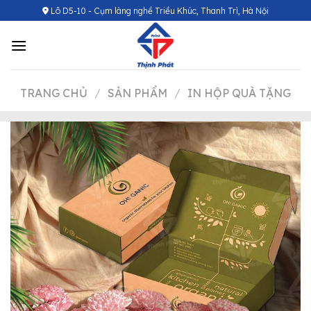
Chuyển
Lô D5-10 - Cụm làng nghề Triều Khúc, Thanh Trì, Hà Nội
đến
nội
dung
TRANG CHỦ
/
SẢN PHẨM
/
IN HỘP QUÀ TẶNG