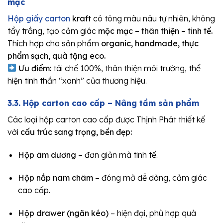
mạc
Hộp giấy carton
kraft
có tông màu nâu tự nhiên, không
tẩy trắng, tạo cảm giác
mộc mạc – thân thiện – tinh tế.
Thích hợp cho sản phẩm
organic, handmade, thực
phẩm sạch, quà tặng eco.
Ưu điểm:
tái chế 100%, thân thiện môi trường, thể
hiện tinh thần “xanh” của thương hiệu.
3.3. Hộp carton cao cấp – Nâng tầm sản phẩm
Các loại hộp carton cao cấp được Thịnh Phát thiết kế
với
cấu trúc sang trọng, bền đẹp:
Hộp âm dương
– đơn giản mà tinh tế.
Hộp nắp nam châm
– đóng mở dễ dàng, cảm giác
cao cấp.
Hộp drawer (ngăn kéo)
– hiện đại, phù hợp quà