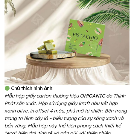
Chú thích hình ảnh:
Mẫu hộp giấy carton thương hiệu
OH!GANIC
do Thịnh
Phát sản xuất. Hộp sử dụng giấy kraft nâu kết hợp
xanh olive, in offset 4 màu, phủ mờ tự nhiên. Bên trong
trang trí hình cây lá – biểu tượng của sự sống xanh và
bền vững. Mẫu hộp này thể hiện phong cách thiết kế
“eco” hiện đại, tinh tế và gần gũi với thiên nhiên.