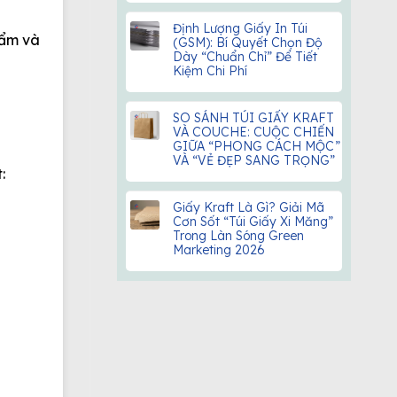
Định Lượng Giấy In Túi
hẩm và
(GSM): Bí Quyết Chọn Độ
Dày “Chuẩn Chỉ” Để Tiết
Kiệm Chi Phí
SO SÁNH TÚI GIẤY KRAFT
VÀ COUCHE: CUỘC CHIẾN
GIỮA “PHONG CÁCH MỘC”
VÀ “VẺ ĐẸP SANG TRỌNG”
:
Giấy Kraft Là Gì? Giải Mã
Cơn Sốt “Túi Giấy Xi Măng”
Trong Làn Sóng Green
Marketing 2026