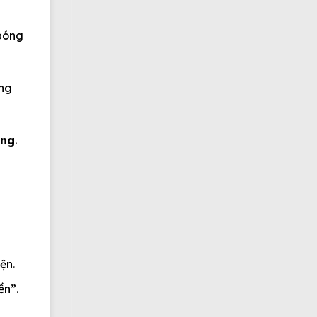
 bóng
ùng
àng
.
ện.
ền”.