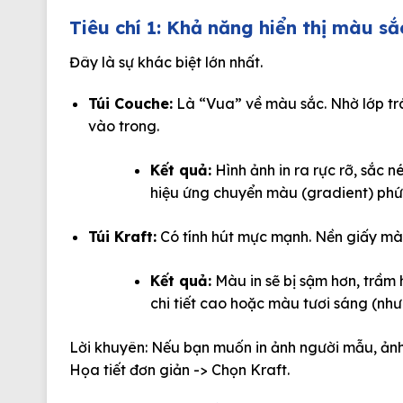
Tiêu chí 1: Khả năng hiển thị màu sắ
Đây là sự khác biệt lớn nhất.
Túi Couche:
Là “Vua” về màu sắc. Nhờ lớp tr
vào trong.
Kết quả:
Hình ảnh in ra rực rỡ, sắc né
hiệu ứng chuyển màu (gradient) phứ
Túi Kraft:
Có tính hút mực mạnh. Nền giấy mà
Kết quả:
Màu in sẽ bị sậm hơn, trầm 
chi tiết cao hoặc màu tươi sáng (n
Lời khuyên:
Nếu bạn muốn in ảnh người mẫu, ản
Họa tiết đơn giản -> Chọn
Kraft
.