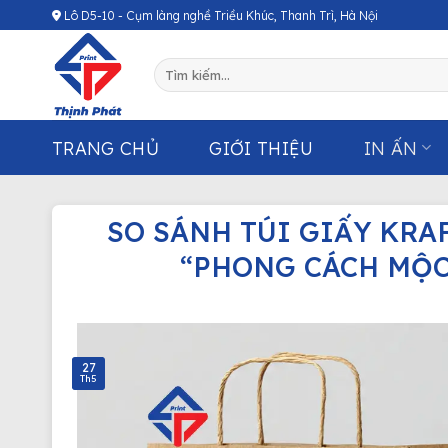
Chuyển
Lô D5-10 - Cụm làng nghề Triều Khúc, Thanh Trì, Hà Nội
đến
nội
Tìm
dung
kiếm:
TRANG CHỦ
GIỚI THIỆU
IN ẤN
SO SÁNH TÚI GIẤY KRA
“PHONG CÁCH MỘC
27
Th5