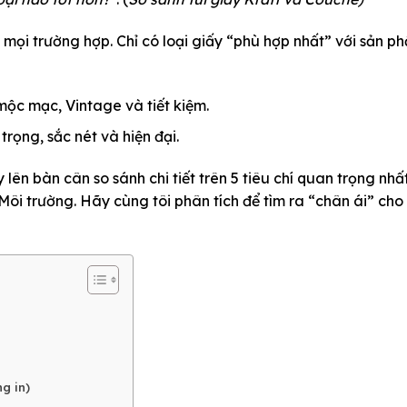
 mọi trường hợp. Chỉ có loại giấy
“phù hợp nhất”
với sản p
ộc mạc, Vintage và tiết kiệm.
rọng, sắc nét và hiện đại.
 lên bàn cân so sánh chi tiết trên 5 tiêu chí quan trọng nhất
Môi trường. Hãy cùng tôi phân tích để tìm ra “chân ái” cho
ng in)