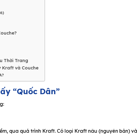
6)
Couche?
u Thời Trang
y Kraft và Couche
A?
iấy “Quốc Dân”
g:
, qua quá trình Kraft. Có loại Kraft nâu (nguyên bản) và