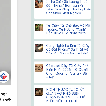
In Túi Giấy Số Lượng Ít có
đắt không? Bài Toán Kinh
Tế & Giải Pháp Thương Hiệu
Cho Shop Khởi Nghiệp
Túi Giấy Tái Chế Bảo Vệ Môi
Trường: Xu Hướng “Xanh”
Bắt Buộc Của Năm 2026
Công Nghệ Ép Kim Túi Giấy
Có Đắt Không? Sự Thật Về
“Chi Phí Nhỏ – Giá Trị Lớn”
Các Loại Dây Túi Giấy Phổ
Biến Nhất 2026 – Bí Quyết
Chọn Quai Túi “Sang – Bền
– Rẻ”
KÍCH THƯỚC TÚI GIẤY
QUẦN ÁO PHỔ BIẾN:
ặng”.
CHỌN ĐÚNG SIZE – TIẾT
u hỏi:
KIỆM NỬA CHI PHÍ