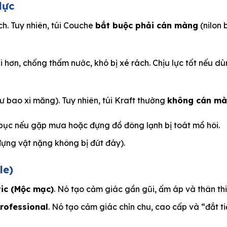
lực
h. Tuy nhiên, túi Couche
bắt buộc phải cán màng
(nilon
 hơn, chống thấm nước, khó bị xé rách. Chịu lực tốt nếu d
ư bao xi măng). Tuy nhiên, túi Kraft thường
không cán m
 bục nếu gặp mưa hoặc đựng đồ đông lạnh bị toát mồ hôi.
đựng vật nặng không bị đứt đáy).
le)
tic (Mộc mạc)
. Nó tạo cảm giác gần gũi, ấm áp và thân thi
rofessional
. Nó tạo cảm giác chỉn chu, cao cấp và “đắt ti