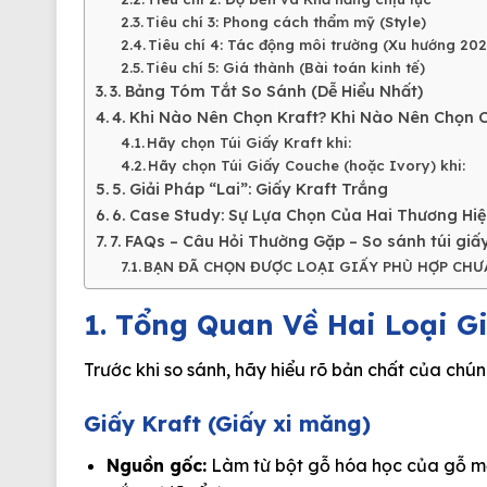
Tiêu chí 3: Phong cách thẩm mỹ (Style)
Tiêu chí 4: Tác động môi trường (Xu hướng 202
Tiêu chí 5: Giá thành (Bài toán kinh tế)
3. Bảng Tóm Tắt So Sánh (Dễ Hiểu Nhất)
4. Khi Nào Nên Chọn Kraft? Khi Nào Nên Chọn 
Hãy chọn Túi Giấy Kraft khi:
Hãy chọn Túi Giấy Couche (hoặc Ivory) khi:
5. Giải Pháp “Lai”: Giấy Kraft Trắng
6. Case Study: Sự Lựa Chọn Của Hai Thương Hiệ
7. FAQs – Câu Hỏi Thường Gặp – So sánh túi giấ
BẠN ĐÃ CHỌN ĐƯỢC LOẠI GIẤY PHÙ HỢP CHƯ
1. Tổng Quan Về Hai Loại G
Trước khi so sánh, hãy hiểu rõ bản chất của chún
Giấy Kraft (Giấy xi măng)
Nguồn gốc:
Làm từ bột gỗ hóa học của gỗ mềm