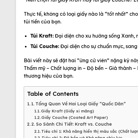
Thực tế, không có loại giấy nào là “tốt nhất” cho
túi tiền của bạn.
Túi Kraft:
Đại diện cho xu hướng sống Xanh, m
Túi Couche:
Đại diện cho sự chuẩn mực, sang t
Bài viết này sẽ đặt hai “ứng cử viên” nặng ký này
Thẩm mỹ – Chất lượng in – Độ bền – Giá thành – 
thương hiệu của bạn.
Table of Contents
1. Tổng Quan Về Hai Loại Giấy “Quốc Dân”
Giấy Kraft (Giấy xi măng)
Giấy Couche (Coated Art Paper)
2. So Sánh Chi Tiết: Kraft vs. Couche
Tiêu chí 1: Khả năng hiển thị màu sắc (Chất lượ
Tiêu chí 2: Độ bền và Khả năng chịu lực