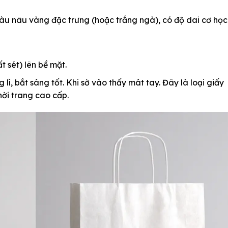
àu nâu vàng đặc trưng (hoặc trắng ngà), có độ dai cơ học
 sét) lên bề mặt.
lì, bắt sáng tốt. Khi sờ vào thấy mát tay. Đây là loại giấy
hời trang cao cấp.