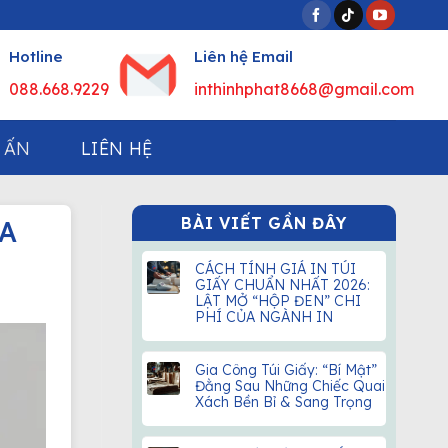
Hotline
Liên hệ Email
088.668.9229
inthinhphat8668@gmail.com
 ẤN
LIÊN HỆ
BÀI VIẾT GẦN ĐÂY
ỮA
CÁCH TÍNH GIÁ IN TÚI
GIẤY CHUẨN NHẤT 2026:
LẬT MỞ “HỘP ĐEN” CHI
PHÍ CỦA NGÀNH IN
Gia Công Túi Giấy: “Bí Mật”
Đằng Sau Những Chiếc Quai
Xách Bền Bỉ & Sang Trọng