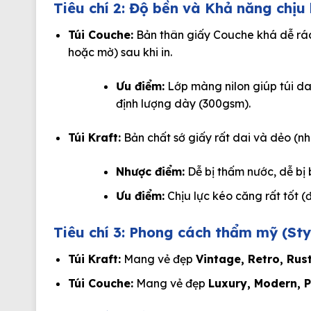
Tiêu chí 2: Độ bền và Khả năng chịu 
Túi Couche:
Bản thân giấy Couche khá dễ rác
hoặc mờ) sau khi in.
Ưu điểm:
Lớp màng nilon giúp túi dai
định lượng dày (300gsm).
Túi Kraft:
Bản chất sớ giấy rất dai và dẻo (nh
Nhược điểm:
Dễ bị thấm nước, dễ bị
Ưu điểm:
Chịu lực kéo căng rất tốt (
Tiêu chí 3: Phong cách thẩm mỹ (Sty
Túi Kraft:
Mang vẻ đẹp
Vintage, Retro, Rus
Túi Couche:
Mang vẻ đẹp
Luxury, Modern, P