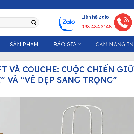
Liên hệ Zalo
098.484.2148
SẢN PHẨM
BÁO GIÁ
CẨM NANG IN
FT VÀ COUCHE: CUỘC CHIẾN GI
” VÀ “VẺ ĐẸP SANG TRỌNG”