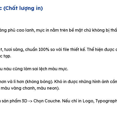
c (Chất lượng in)
áng phủ cao lanh, mực in nằm trên bề mặt chứ không bị th
t, tươi sáng, chuẩn 100% so với file thiết kế. Thể hiện được
c tạp.
u nâu cũng làm sai lệch màu mực.
hơn và lì hơn (không bóng). Khó in được những hình ảnh cầ
hư màu vàng chanh, màu neon).
h sản phẩm 3D -> Chọn
Couche
. Nếu chỉ in Logo, Typograph