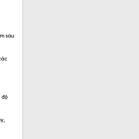
ấm sâu
 các
n độ
y,