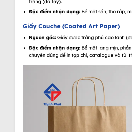
trắng (đã tẩy).
Đặc điểm nhận dạng:
Bề mặt sần, thô ráp, m
Giấy Couche (Coated Art Paper)
Nguồn gốc:
Giấy được tráng phủ cao lanh (đất
Đặc điểm nhận dạng:
Bề mặt láng mịn, phẳng 
chuyên dùng để in tạp chí, catalogue và túi t