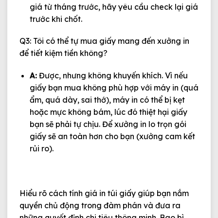
giá từ tháng trước, hãy yêu cầu check lại giá
trước khi chốt.
Q3: Tôi có thể tự mua giấy mang đến xưởng in
để tiết kiệm tiền không?
A:
Được, nhưng không khuyến khích. Vì nếu
giấy bạn mua không phù hợp với máy in (quá
ẩm, quá dày, sai thớ), máy in có thể bị kẹt
hoặc mực không bám, lúc đó thiệt hại giấy
bạn sẽ phải tự chịu. Để xưởng in lo trọn gói
giấy sẽ an toàn hơn cho bạn (xưởng cam kết
rủi ro).
Hiểu rõ
cách tính giá in túi giấy
giúp bạn nắm
quyền chủ động trong đàm phán và đưa ra
những quyết định chi tiêu thông minh. Bao bì