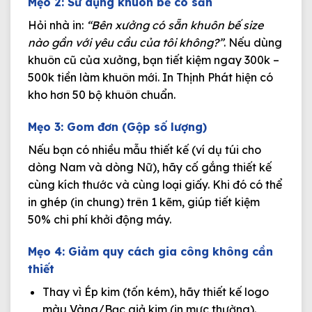
Mẹo 2: Sử dụng khuôn bế có sẵn
Hỏi nhà in:
“Bên xưởng có sẵn khuôn bế size
nào gần với yêu cầu của tôi không?”
. Nếu dùng
khuôn cũ của xưởng, bạn tiết kiệm ngay
300k –
500k
tiền làm khuôn mới. In Thịnh Phát hiện có
kho hơn 50 bộ khuôn chuẩn.
Mẹo 3: Gom đơn (Gộp số lượng)
Nếu bạn có nhiều mẫu thiết kế (ví dụ túi cho
dòng Nam và dòng Nữ), hãy cố gắng thiết kế
cùng kích thước và cùng loại giấy. Khi đó có thể
in ghép (in chung) trên 1 kẽm, giúp tiết kiệm
50% chi phí khởi động máy.
Mẹo 4: Giảm quy cách gia công không cần
thiết
Thay vì Ép kim (tốn kém), hãy thiết kế logo
màu Vàng/Bạc giả kim (in mực thường).