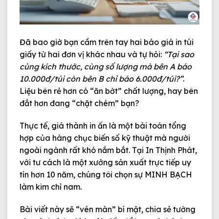
Đã bao giờ bạn cầm trên tay hai báo giá in túi
giấy từ hai đơn vị khác nhau và tự hỏi:
“Tại sao
cùng kích thước, cùng số lượng mà bên A báo
10.000đ/túi còn bên B chỉ báo 6.000đ/túi?”
.
Liệu bên rẻ hơn có “ăn bớt” chất lượng, hay bên
đắt hơn đang “chặt chém” bạn?
Thực tế, giá thành in ấn là một bài toán tổng
hợp của hàng chục biến số kỹ thuật mà người
ngoài ngành rất khó nắm bắt. Tại
In Thịnh Phát
,
với tư cách là một xưởng sản xuất trực tiếp uy
tín hơn 10 năm, chúng tôi chọn sự
MINH BẠCH
làm kim chỉ nam.
Bài viết này sẽ “vén màn” bí mật, chia sẻ tường