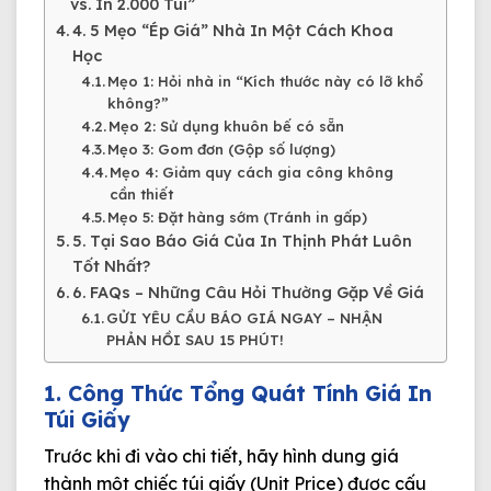
vs. In 2.000 Túi”
4. 5 Mẹo “Ép Giá” Nhà In Một Cách Khoa
Học
Mẹo 1: Hỏi nhà in “Kích thước này có lỡ khổ
không?”
Mẹo 2: Sử dụng khuôn bế có sẵn
Mẹo 3: Gom đơn (Gộp số lượng)
Mẹo 4: Giảm quy cách gia công không
cần thiết
Mẹo 5: Đặt hàng sớm (Tránh in gấp)
5. Tại Sao Báo Giá Của In Thịnh Phát Luôn
Tốt Nhất?
6. FAQs – Những Câu Hỏi Thường Gặp Về Giá
GỬI YÊU CẦU BÁO GIÁ NGAY – NHẬN
PHẢN HỒI SAU 15 PHÚT!
1. Công Thức Tổng Quát Tính Giá In
Túi Giấy
Trước khi đi vào chi tiết, hãy hình dung giá
thành một chiếc túi giấy (Unit Price) được cấu