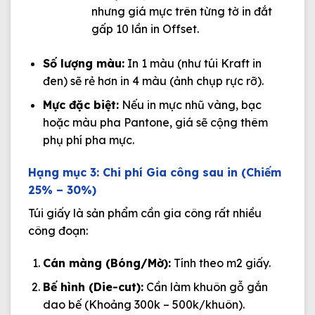
nhưng giá mực trên từng tờ in đắt
gấp 10 lần in Offset.
Số lượng màu:
In 1 màu (như túi Kraft in
đen) sẽ rẻ hơn in 4 màu (ảnh chụp rực rỡ).
Mực đặc biệt:
Nếu in mực nhũ vàng, bạc
hoặc màu pha Pantone, giá sẽ cộng thêm
phụ phí pha mực.
Hạng mục 3: Chi phí Gia công sau in (Chiếm
25% – 30%)
Túi giấy là sản phẩm cần gia công rất nhiều
công đoạn:
Cán màng (Bóng/Mờ):
Tính theo m2 giấy.
Bế hình (Die-cut):
Cần làm khuôn gỗ gắn
dao bế (Khoảng 300k – 500k/khuôn).