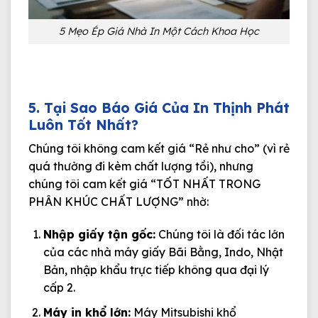
5 Mẹo Ép Giá Nhà In Một Cách Khoa Học
5. Tại Sao Báo Giá Của In Thịnh Phát
Luôn Tốt Nhất?
Chúng tôi không cam kết giá “Rẻ như cho” (vì rẻ
quá thường đi kèm chất lượng tồi), nhưng
chúng tôi cam kết giá
“TỐT NHẤT TRONG
PHÂN KHÚC CHẤT LƯỢNG”
nhờ:
Nhập giấy tận gốc:
Chúng tôi là đối tác lớn
của các nhà máy giấy Bãi Bằng, Indo, Nhật
Bản, nhập khẩu trực tiếp không qua đại lý
cấp 2.
Máy in khổ lớn:
Máy Mitsubishi khổ