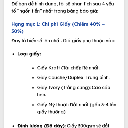
Để bạn dễ hình dung, tôi sẽ phân tích sâu 4 yếu
tố “ngốn tiền” nhất trong bảng báo giá:
Hạng mục 1: Chi phí Giấy (Chiếm 40% –
50%)
Đây là biến số lớn nhất. Giá giấy phụ thuộc vào:
Loại giấy:
Giấy Kraft (Tái chế): Rẻ nhất.
Giấy Couche/Duplex: Trung bình.
Giấy Ivory (Trắng cứng): Cao cấp
hơn.
Giấy Mỹ thuật: Đắt nhất (gấp 3-4 lần
giấy thường).
Định lượng (Độ dày):
Giấy 300gsm sẽ đắt