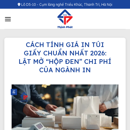
Chuyển
Lô D5-10 - Cụm làng nghề Triều Khúc, Thanh Trì, Hà Nội
đến
nội
dung
CÁCH TÍNH GIÁ IN TÚI
GIẤY CHUẨN NHẤT 2026:
LẬT MỞ “HỘP ĐEN” CHI PHÍ
CỦA NGÀNH IN
27
Th5