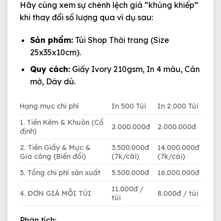
Hãy cùng xem sự chênh lệch giá “khủng khiếp”
khi thay đổi số lượng qua ví dụ sau:
Sản phẩm:
Túi Shop Thời trang (Size
25x35x10cm).
Quy cách:
Giấy Ivory 210gsm, In 4 màu, Cán
mờ, Dây dù.
Hạng mục chi phí
In 500 Túi
In 2.000 Túi
1. Tiền Kẽm & Khuôn (Cố
2.000.000đ
2.000.000đ
định)
2. Tiền Giấy & Mực &
3.500.000đ
14.000.000đ
Gia công (Biến đổi)
(7k/cái)
(7k/cái)
3. Tổng chi phí sản xuất
5.500.000đ
16.000.000đ
11.000đ /
4. ĐƠN GIÁ MỖI TÚI
8.000đ / túi
túi
Phân tích: