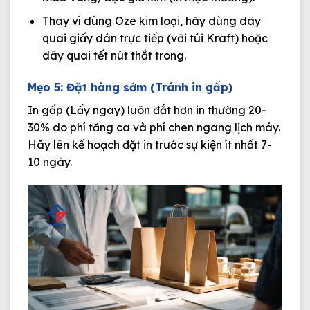
Thay vì dùng Oze kim loại, hãy dùng dây
quai giấy dán trực tiếp (với túi Kraft) hoặc
dây quai tết nút thắt trong.
Mẹo 5: Đặt hàng sớm (Tránh in gấp)
In gấp (Lấy ngay) luôn đắt hơn in thường 20-
30% do phí tăng ca và phí chen ngang lịch máy.
Hãy lên kế hoạch đặt in trước sự kiện ít nhất 7-
10 ngày.