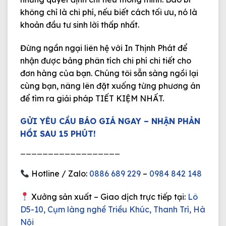
không chỉ là chi phí, nếu biết cách tối ưu, nó là
khoản đầu tư sinh lời thấp nhất.
Đừng ngần ngại liên hệ với
In Thịnh Phát
để
nhận được bảng phân tích chi phí chi tiết cho
đơn hàng của bạn. Chúng tôi sẵn sàng ngồi lại
cùng bạn, nâng lên đặt xuống từng phương án
để tìm ra giải pháp
TIẾT KIỆM NHẤT
.
GỬI YÊU CẦU BÁO GIÁ NGAY – NHẬN PHẢN
HỒI SAU 15 PHÚT!
__________________
Hotline / Zalo:
0886 689 229
–
0984 842 148
Xưởng sản xuất – Giao dịch trực tiếp tại:
Lô
D5-10, Cụm làng nghề Triều Khúc, Thanh Trì, Hà
Nội