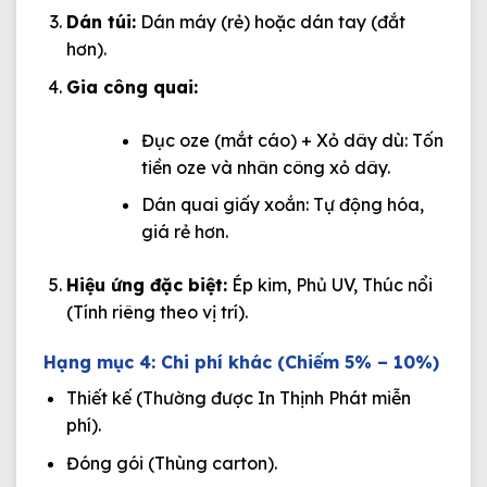
Dán túi:
Dán máy (rẻ) hoặc dán tay (đắt
hơn).
Gia công quai:
Đục oze (mắt cáo) + Xỏ dây dù: Tốn
tiền oze và nhân công xỏ dây.
Dán quai giấy xoắn: Tự động hóa,
giá rẻ hơn.
Hiệu ứng đặc biệt:
Ép kim, Phủ UV, Thúc nổi
(Tính riêng theo vị trí).
Hạng mục 4: Chi phí khác (Chiếm 5% – 10%)
Thiết kế (Thường được In Thịnh Phát miễn
phí).
Đóng gói (Thùng carton).