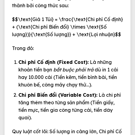
thành bởi công thức sau:
$$\text{Giá 1 Túi} = \frac{\text{Chi phí Cố định}
+ (\text{Chi phí Biến đổi} \times \text{Số
lượng})}{\text{Số lượng}} + \text{Lợi nhuận}$$
Trong đó:
Chi phí Cố định (Fixed Cost):
Là những
khoản tiền bạn
bắt buộc phải trả
dù in 1 cái
hay 10.000 cái (Tiền kẽm, tiền bình bài, tiền
khuôn bế, công máy chạy thử…).
Chi phí Biến đổi (Variable Cost):
Là chi phí
tăng thêm theo từng sản phẩm (Tiền giấy,
tiền mực, tiền gia công từng cái, tiền dây
quai).
Quy luật cốt lõi:
Số lượng in càng lớn, Chi phí Cố