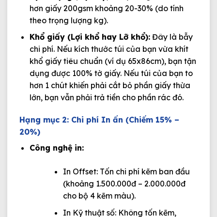
hơn giấy 200gsm khoảng 20-30% (do tính
theo trọng lượng kg).
Khổ giấy (Lợi khổ hay Lỡ khổ):
Đây là bẫy
chi phí. Nếu kích thước túi của bạn vừa khít
khổ giấy tiêu chuẩn (ví dụ 65x86cm), bạn tận
dụng được 100% tờ giấy. Nếu túi của bạn to
hơn 1 chút khiến phải cắt bỏ phần giấy thừa
lớn, bạn vẫn phải trả tiền cho phần rác đó.
Hạng mục 2: Chi phí In ấn (Chiếm 15% –
20%)
Công nghệ in:
In Offset: Tốn chi phí kẽm ban đầu
(khoảng 1.500.000đ – 2.000.000đ
cho bộ 4 kẽm màu).
In Kỹ thuật số: Không tốn kẽm,