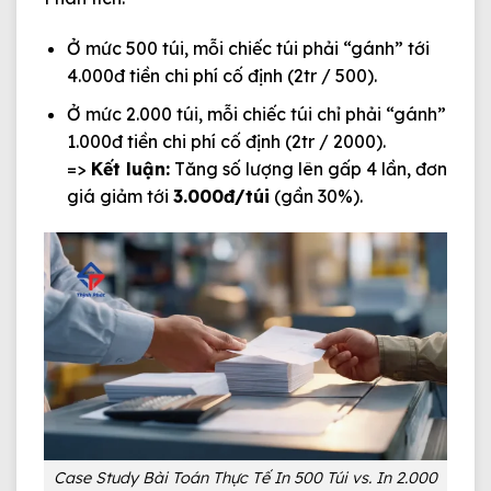
Ở mức 500 túi, mỗi chiếc túi phải “gánh” tới
4.000đ tiền chi phí cố định (2tr / 500).
Ở mức 2.000 túi, mỗi chiếc túi chỉ phải “gánh”
1.000đ tiền chi phí cố định (2tr / 2000).
=>
Kết luận:
Tăng số lượng lên gấp 4 lần, đơn
giá giảm tới
3.000đ/túi
(gần 30%).
Case Study Bài Toán Thực Tế In 500 Túi vs. In 2.000