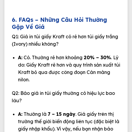
6. FAQs – Những Câu Hỏi Thường
Gặp Về Giá
Q1: Giá in túi giấy Kraft có rẻ hơn túi giấy trắng
(Ivory) nhiều không?
A:
Có. Thường rẻ hơn khoảng
20% – 30%
. Lý
do: Giấy Kraft rẻ hơn và quy trình sản xuất túi
Kraft bỏ qua được công đoạn Cán màng
nilon.
Q2: Báo giá in túi giấy thường có hiệu lực bao
lâu?
A:
Thường là
7 – 15 ngày
. Giá giấy trên thị
trường thế giới biến động liên tục (đặc biệt là
giấy nhập khẩu). Vì vậy, nếu bạn nhận báo