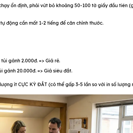
ạy ổn định, phải vứt bỏ khoảng 50-100 tờ giấy đầu tiên (g
tự động cần mất 1-2 tiếng để căn chỉnh thước.
 túi gánh 2.000đ. => Giá rẻ.
úi gánh 20.000đ. => Giá siêu đắt.
ố lượng ít
CỰC KỲ ĐẮT
(có thể gấp 3-5 lần so với in số lượng 