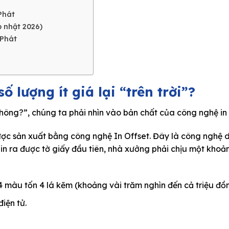
 Phát
p nhật 2026)
 Phát
số lượng ít giá lại “trên trời”?
 không?”
, chúng ta phải nhìn vào bản chất của công nghệ in 
 được sản xuất bằng công nghệ
In Offset
. Đây là công nghệ 
in ra được tờ giấy đầu tiên, nhà xưởng phải chịu một khoả
4 màu tốn 4 lá kẽm (khoảng vài trăm nghìn đến cả triệu đồn
iện tử.