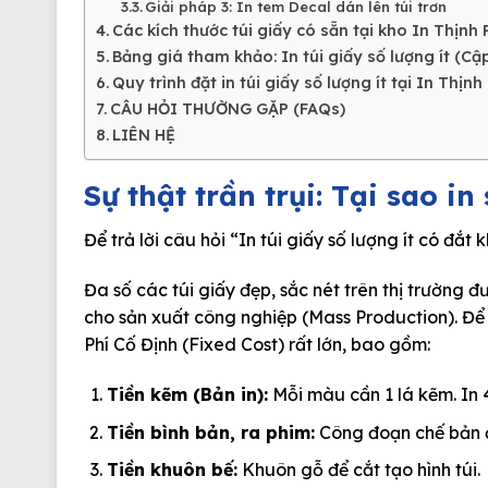
Giải pháp 3: In tem Decal dán lên túi trơn
Các kích thước túi giấy có sẵn tại kho In Thịnh
Bảng giá tham khảo: In túi giấy số lượng ít (Cậ
Quy trình đặt in túi giấy số lượng ít tại In Thịnh
CÂU HỎI THƯỜNG GẶP (FAQs)
LIÊN HỆ
Sự thật trần trụi: Tại sao in 
Để trả lời câu hỏi
“In túi giấy số lượng ít có đắt
Đa số các túi giấy đẹp, sắc nét trên thị trường
cho sản xuất công nghiệp (Mass Production). Để 
Phí Cố Định (Fixed Cost)
rất lớn, bao gồm:
Tiền kẽm (Bản in):
Mỗi màu cần 1 lá kẽm. In 
Tiền bình bản, ra phim:
Công đoạn chế bản đ
Tiền khuôn bế:
Khuôn gỗ để cắt tạo hình túi.