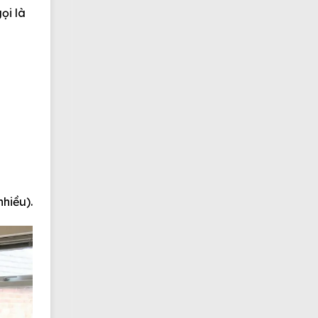
ọi là
nhiều).