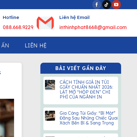
Hotline
Liên hệ Email
088.668.9229
inthinhphat8668@gmail.com
 ẤN
LIÊN HỆ
BÀI VIẾT GẦN ĐÂY
&
CÁCH TÍNH GIÁ IN TÚI
GIẤY CHUẨN NHẤT 2026:
LẬT MỞ “HỘP ĐEN” CHI
PHÍ CỦA NGÀNH IN
Gia Công Túi Giấy: “Bí Mật”
Đằng Sau Những Chiếc Quai
Xách Bền Bỉ & Sang Trọng