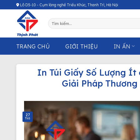
Chuyển
Lô D5-10 - Cụm làng nghề Triều Khúc, Thanh Trì, Hà Nội
đến
nội
Tìm
dung
kiếm:
TRANG CHỦ
GIỚI THIỆU
IN ẤN
In Túi Giấy Số Lượng Ít
Giải Pháp Thương
27
Th5