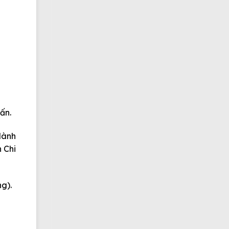
ấn.
dành
n
Chi
g).