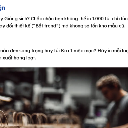
ện
ay Giáng sinh? Chắc chắn bạn không thể in 1.000 túi chỉ dù
 thay đổi thiết kế (“Bắt trend”) mà không sợ tồn kho mẫu cũ.
màu đen sang trọng hay túi Kraft mộc mạc? Hãy in mỗi loạ
n xuất hàng loạt.