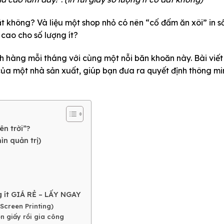
đắt không?
Và liệu một shop nhỏ có nên “cố đấm ăn xôi” in s
cao cho số lượng ít?
h hàng mỗi tháng với cùng một nỗi băn khoăn này. Bài viết
 của một nhà sản xuất, giúp bạn đưa ra quyết định thông mi
rên trời”?
ìn quản trị)
ng ít GIÁ RẺ – LẤY NGAY
(Screen Printing)
rên giấy rồi gia công