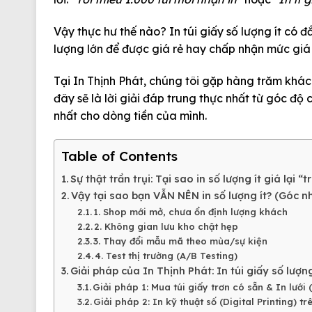
Vậy thực hư thế nào?
In túi giấy số lượng ít có 
lượng lớn để được giá rẻ hay chấp nhận mức giá 
Tại
In Thịnh Phát
, chúng tôi gặp hàng trăm khác
đây sẽ là lời giải đáp trung thực nhất từ góc độ
nhất cho dòng tiền của mình.
Table of Contents
Sự thật trần trụi: Tại sao in số lượng ít giá lại “t
Vậy tại sao bạn VẪN NÊN in số lượng ít? (Góc nh
1. Shop mới mở, chưa ổn định lượng khách
2. Không gian lưu kho chật hẹp
3. Thay đổi mẫu mã theo mùa/sự kiện
4. Test thị trường (A/B Testing)
Giải pháp của In Thịnh Phát: In túi giấy số lượ
Giải pháp 1: Mua túi giấy trơn có sẵn & In lưới 
Giải pháp 2: In kỹ thuật số (Digital Printing) t