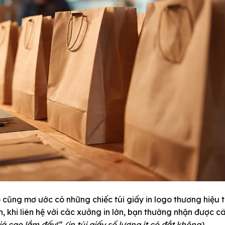
 cũng mơ ước có những chiếc túi giấy in logo thương hiệu 
, khi liên hệ với các xưởng in lớn, bạn thường nhận được câ
giá cao lắm đấy!”
.
(in túi giấy số lượng ít có đắt không)