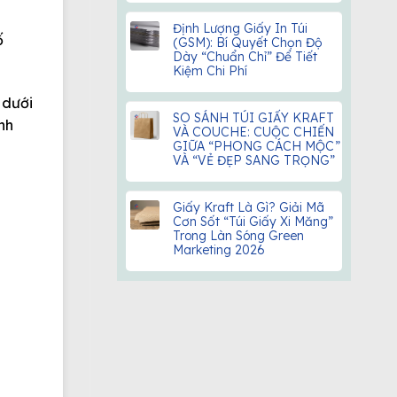
Định Lượng Giấy In Túi
ố
(GSM): Bí Quyết Chọn Độ
Dày “Chuẩn Chỉ” Để Tiết
Kiệm Chi Phí
 dưới
SO SÁNH TÚI GIẤY KRAFT
nh
VÀ COUCHE: CUỘC CHIẾN
GIỮA “PHONG CÁCH MỘC”
VÀ “VẺ ĐẸP SANG TRỌNG”
Giấy Kraft Là Gì? Giải Mã
Cơn Sốt “Túi Giấy Xi Măng”
Trong Làn Sóng Green
Marketing 2026