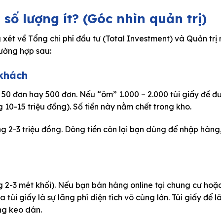
số lượng ít? (Góc nhìn quản trị)
g xét về
Tổng chi phí đầu tư (Total Investment)
và
Quản trị 
trường hợp sau:
 khách
50 đơn hay 500 đơn. Nếu “ôm” 1.000 – 2.000 túi giấy để đ
g 10-15 triệu đồng). Số tiền này nằm chết trong kho.
ng 2-3 triệu đồng. Dòng tiền còn lại bạn dùng để nhập hàng
ảng 2-3 mét khối). Nếu bạn bán hàng online tại chung cư hoặ
úi giấy là sự lãng phí diện tích vô cùng lớn. Túi giấy để l
ng keo dán.