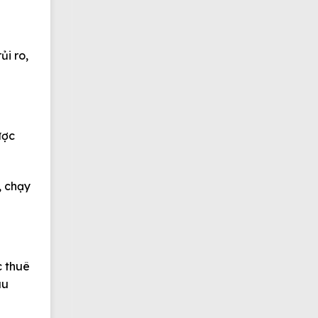
rủi ro
,
ược
, chạy
c thuê
âu