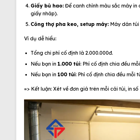
Giấy bù hao:
Để canh chỉnh màu sắc máy in ch
giấy nháp).
Công thợ pha keo, setup máy:
Máy dán túi 
Ví dụ dễ hiểu:
Tổng chi phí cố định là 2.000.000đ.
Nếu bạn in
1.000 túi
: Phí cố định chia đều mỗi
Nếu bạn in
100 túi
: Phí cố định chia đều mỗi t
=>
Kết luận:
Xét về
đơn giá trên mỗi cái túi
, in s