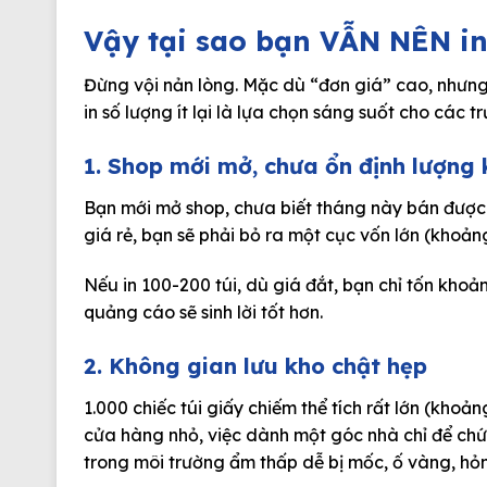
Vậy tại sao bạn VẪN NÊN in 
Đừng vội nản lòng. Mặc dù “đơn giá” cao, nhưn
in số lượng ít lại là lựa chọn sáng suốt cho các 
1. Shop mới mở, chưa ổn định lượng
Bạn mới mở shop, chưa biết tháng này bán được 
giá rẻ, bạn sẽ phải bỏ ra một cục vốn lớn (khoản
Nếu in 100-200 túi, dù giá đắt, bạn chỉ tốn khoả
quảng cáo sẽ sinh lời tốt hơn.
2. Không gian lưu kho chật hẹp
1.000 chiếc túi giấy chiếm thể tích rất lớn (kho
cửa hàng nhỏ, việc dành một góc nhà chỉ để chứa t
trong môi trường ẩm thấp dễ bị mốc, ố vàng, hỏ