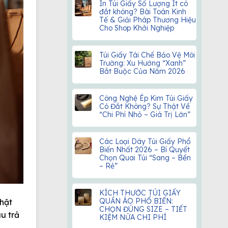
In Túi Giấy Số Lượng Ít có
đắt không? Bài Toán Kinh
Tế & Giải Pháp Thương Hiệu
Cho Shop Khởi Nghiệp
Túi Giấy Tái Chế Bảo Vệ Môi
Trường: Xu Hướng “Xanh”
Bắt Buộc Của Năm 2026
Công Nghệ Ép Kim Túi Giấy
Có Đắt Không? Sự Thật Về
“Chi Phí Nhỏ – Giá Trị Lớn”
Các Loại Dây Túi Giấy Phổ
Biến Nhất 2026 – Bí Quyết
Chọn Quai Túi “Sang – Bền
– Rẻ”
KÍCH THƯỚC TÚI GIẤY
QUẦN ÁO PHỔ BIẾN:
thật
CHỌN ĐÚNG SIZE – TIẾT
u trả
KIỆM NỬA CHI PHÍ