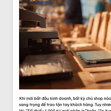
Khi mới bắt đầu kinh doanh, bất kỳ chủ shop nào
sang trọng để trao tận tay khách hàng. Tuy nhiên
lời:
“Tối thiểu 1.000 túi mới nhận in”
hoặc
“In ít 