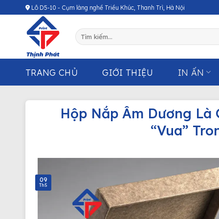
Chuyển
Lô D5-10 - Cụm làng nghề Triều Khúc, Thanh Trì, Hà Nội
đến
nội
Tìm
dung
kiếm:
TRANG CHỦ
GIỚI THIỆU
IN ẤN
Hộp Nắp Âm Dương Là G
“Vua” Tro
09
Th5