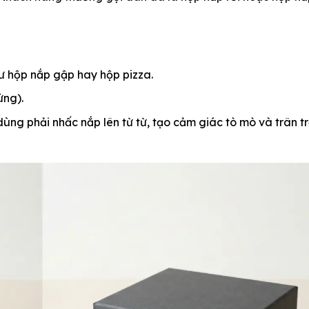
hư hộp nắp gập hay hộp pizza.
ứng).
dùng phải nhấc nắp lên từ từ, tạo cảm giác tò mò và trân t