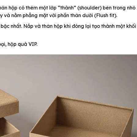
hân hộp có thêm một lớp “thành” (shoulder) bên trong nhô 
 và nằm phẳng mặt với phần thân dưới (Flush fit).
bậc nhất. Nắp và thân hộp khi đóng lại tạo thành một khối
ại, hộp quà VIP.