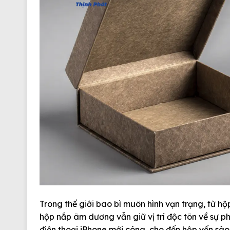
Trong thế giới bao bì muôn hình vạn trạng, từ h
hộp nắp âm dương
vẫn giữ vị trí độc tôn về sự p
điện thoại iPhone mới cóng, cho đến hộp yến sào 