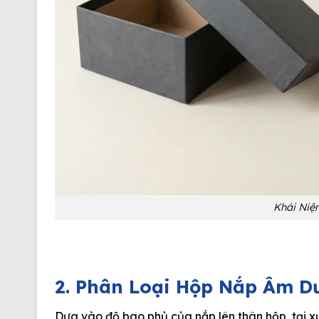
Khái Niệ
2. Phân Loại Hộp Nắp Âm D
Dựa vào độ bao phủ của nắp lên thân hộp, tại xưở