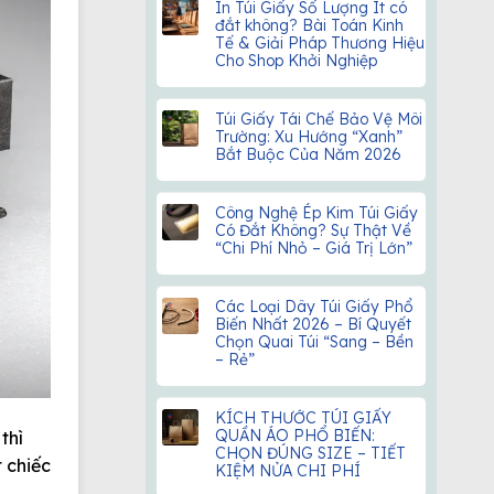
In Túi Giấy Số Lượng Ít có
đắt không? Bài Toán Kinh
Tế & Giải Pháp Thương Hiệu
Cho Shop Khởi Nghiệp
Túi Giấy Tái Chế Bảo Vệ Môi
Trường: Xu Hướng “Xanh”
Bắt Buộc Của Năm 2026
Công Nghệ Ép Kim Túi Giấy
Có Đắt Không? Sự Thật Về
“Chi Phí Nhỏ – Giá Trị Lớn”
Các Loại Dây Túi Giấy Phổ
Biến Nhất 2026 – Bí Quyết
Chọn Quai Túi “Sang – Bền
– Rẻ”
KÍCH THƯỚC TÚI GIẤY
QUẦN ÁO PHỔ BIẾN:
thì
CHỌN ĐÚNG SIZE – TIẾT
t chiếc
KIỆM NỬA CHI PHÍ