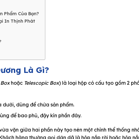
ản Phẩm Của Bạn?
i In Thịnh Phát
?
Dương Là Gì?
 Box
hoặc
Telescopic Box
) là loại hộp có cấu tạo gồm
2 ph
 dưới, dùng để chứa sản phẩm.
ùng để bao phủ, đậy kín phần đáy.
 vừa vặn giữa hai phần này tạo nên một chỉnh thể thống nhấ
 Khách hàng thường gọi dân dã là
hộp nắp rời
hoặc
hộp nắ