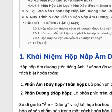
4.3. Mẫu Hộp Cửa Sổ (Window Box)
4.4. Mẫu Hộp Lót Lụa / Mút Xốp (Foam Insert)
5. Tại Sao Nên Chọn Hộp Nắp Âm Dương Cho S
6. Quy Trình & Báo Giá In Hộp Nắp Âm Dương Tạ
CÂU HỎI THƯỜNG GẶP (FAQs)
Hộp nắp âm dương có in số lượng ít được không?
Làm sao để tiết kiệm chi phí khi in hộp âm dương
Hộp này có vận chuyển đi xa được không?
LIÊN HỆ
1. Khái Niệm: Hộp Nắp Âm 
Hộp nắp âm dương
(tên tiếng Anh:
Lid and Base
tách biệt hoàn toàn
:
Phần Âm (Đáy hộp/Thân hộp):
Là phần phía
Phần Dương (Nắp hộp):
Là phần phía trên, d
Sở dĩ gọi là “Âm – Dương” vì sự kết hợp hài hòa,
bảo vệ sản phẩm bên trong một cách hoàn hảo.