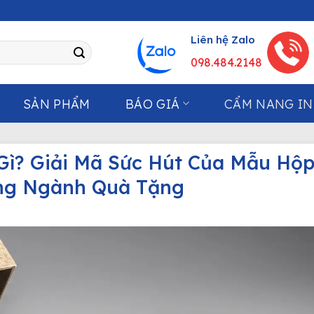
Liên hệ Zalo
098.484.2148
SẢN PHẨM
BÁO GIÁ
CẨM NANG IN
ì? Giải Mã Sức Hút Của Mẫu Hộ
ng Ngành Quà Tặng