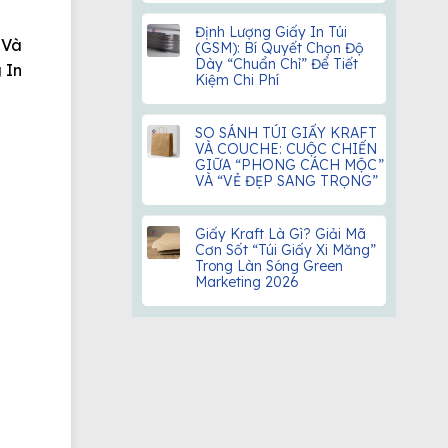
Định Lượng Giấy In Túi
 Và
(GSM): Bí Quyết Chọn Độ
Dày “Chuẩn Chỉ” Để Tiết
 In
Kiệm Chi Phí
SO SÁNH TÚI GIẤY KRAFT
VÀ COUCHE: CUỘC CHIẾN
GIỮA “PHONG CÁCH MỘC”
VÀ “VẺ ĐẸP SANG TRỌNG”
Giấy Kraft Là Gì? Giải Mã
Cơn Sốt “Túi Giấy Xi Măng”
Trong Làn Sóng Green
Marketing 2026