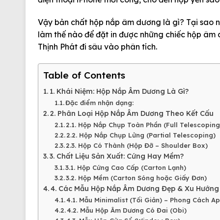
Vậy bản chất
hộp nắp âm dương là gì
? Tại sao 
làm thế nào để đặt in được những chiếc hộp âm 
Thịnh Phát đi sâu vào phân tích.
Table of Contents
1. Khái Niệm: Hộp Nắp Âm Dương Là Gì?
Đặc điểm nhận dạng:
2. Phân Loại Hộp Nắp Âm Dương Theo Kết Cấu
2.1. Hộp Nắp Chụp Toàn Phần (Full Telescoping
2.2. Hộp Nắp Chụp Lửng (Partial Telescoping)
2.3. Hộp Có Thành (Hộp Đỡ – Shoulder Box)
3. Chất Liệu Sản Xuất: Cứng Hay Mềm?
3.1. Hộp Cứng Cao Cấp (Carton Lạnh)
3.2. Hộp Mềm (Carton Sóng hoặc Giấy Đơn)
4. Các Mẫu Hộp Nắp Âm Dương Đẹp & Xu Hướng
4.1. Mẫu Minimalist (Tối Giản) – Phong Cách A
4.2. Mẫu Hộp Âm Dương Có Đai (Obi)