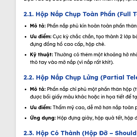
2.1. Hộp Nắp Chụp Toàn Phần (Full T
Mô tả:
Phần nắp phủ kín hoàn toàn phần thân 
Ưu điểm:
Cực kỳ chắc chắn, tạo thành 2 lớp 
đựng đồng hồ cao cấp, hộp chè.
Kỹ thuật:
Thường có thêm một khoảng hở nhỏ
thò tay vào mở nắp (vì nắp rất khít).
2.2. Hộp Nắp Chụp Lửng (Partial Tel
Mô tả:
Phần nắp chỉ phủ một phần thân hộp (t
được bồi giấy màu khác hoặc in họa tiết để t
Ưu điểm:
Thẩm mỹ cao, dễ mở hơn nắp toàn p
Ứng dụng:
Hộp đựng giày, hộp quà tết, hộp đ
2.3. Hộp Có Thành (Hộp Đỡ – Should