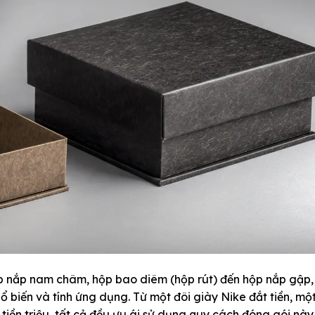
ộp nắp nam châm, hộp bao diêm (hộp rút) đến hộp nắp gập, 
hổ biến và tính ứng dụng. Từ một đôi giày Nike đắt tiền, mộ
tiền triệu, tất cả đều ưu ái sử dụng quy cách đóng gói này.