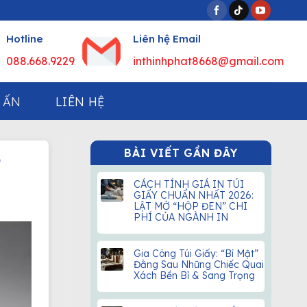
Hotline
Liên hệ Email
088.668.9229
inthinhphat8668@gmail.com
 ẤN
LIÊN HỆ
BÀI VIẾT GẦN ĐÂY
p
CÁCH TÍNH GIÁ IN TÚI
GIẤY CHUẨN NHẤT 2026:
LẬT MỞ “HỘP ĐEN” CHI
PHÍ CỦA NGÀNH IN
Gia Công Túi Giấy: “Bí Mật”
Đằng Sau Những Chiếc Quai
Xách Bền Bỉ & Sang Trọng