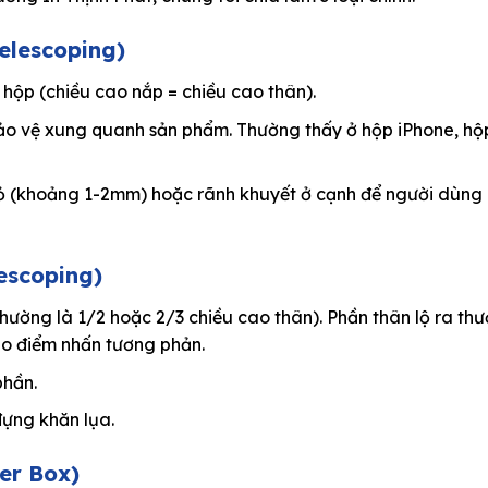
elescoping)
hộp (chiều cao nắp = chiều cao thân).
bảo vệ xung quanh sản phẩm. Thường thấy ở hộp iPhone, hộ
 (khoảng 1-2mm) hoặc rãnh khuyết ở cạnh để người dùng
escoping)
hường là 1/2 hoặc 2/3 chiều cao thân). Phần thân lộ ra th
ạo điểm nhấn tương phản.
hần.
ựng khăn lụa.
er Box)