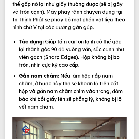
thể gấp nó lại như giấy thường được (sẽ bị gãy
và tròn cạnh). Máy phay rãnh chuyên dụng tại
In Thịnh Phát sẽ phay bỏ một phần vật liệu theo
hình chữ V tại các đường gân gấp.
Tác dụng:
Giúp tấm carton lạnh có thể gập
lại thành góc 90 độ vuông vắn, sắc cạnh như
viên gạch (Sharp Edges). Hộp không bị bo
tròn, nhìn cực kỳ cao cấp.
Gắn nam châm:
Nếu làm hộp nắp nam
châm, ở bước này thợ sẽ khoan lỗ trên cốt
hộp và gắn nam châm chìm vào trong, đảm
bảo khi bồi giấy lên sẽ phẳng lỳ, không bị lộ
vết nam châm.