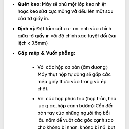
Quét keo:
Máy sẽ phủ một lớp keo nhiệt
hoặc keo sữa cực mỏng và đều lên mặt sau
của tờ giấy in.
Định vị:
Đặt tấm cốt carton lạnh vào chính
giữa tờ giấy in với độ chính xác tuyệt đối (sai
lệch < 0.5mm).
Gấp mép & Vuốt phẳng:
Với các hộp cơ bản (âm dương):
Máy thụt hộp tự động sẽ gấp các
mép giấy thừa vào trong và ép
chặt.
Với các hộp phức tạp (hộp tròn, hộp
lục giác, hộp cánh bướm): Cần đến
bàn tay của những người thợ bồi
lâu năm để vuốt các góc cạnh sao
cho không bị nhăn, không bị nổi bọt