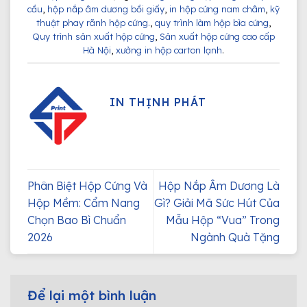
cầu
,
hộp nắp âm dương bồi giấy
,
in hộp cứng nam châm
,
kỹ
thuật phay rãnh hộp cứng.
,
quy trình làm hộp bìa cứng
,
Quy trình sản xuất hộp cứng
,
Sản xuất hộp cứng cao cấp
Hà Nội
,
xưởng in hộp carton lạnh
.
IN THỊNH PHÁT
Phân Biệt Hộp Cứng Và
Hộp Nắp Âm Dương Là
Hộp Mềm: Cẩm Nang
Gì? Giải Mã Sức Hút Của
Chọn Bao Bì Chuẩn
Mẫu Hộp “Vua” Trong
2026
Ngành Quà Tặng
Để lại một bình luận