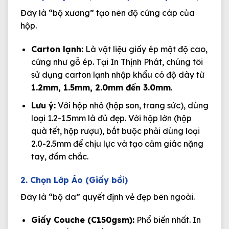
Đây là “bộ xương” tạo nên độ cứng cáp của
hộp.
Carton lạnh:
Là vật liệu giấy ép mật độ cao,
cứng như gỗ ép. Tại In Thịnh Phát, chúng tôi
sử dụng carton lạnh nhập khẩu có độ dày từ
1.2mm, 1.5mm, 2.0mm đến 3.0mm
.
Lưu ý:
Với hộp nhỏ (hộp son, trang sức), dùng
loại 1.2-1.5mm là đủ đẹp. Với hộp lớn (hộp
quà tết, hộp rượu), bắt buộc phải dùng loại
2.0-2.5mm để chịu lực và tạo cảm giác nặng
tay, đầm chắc.
2. Chọn Lớp Áo (Giấy bồi)
Đây là “bộ da” quyết định vẻ đẹp bên ngoài.
Giấy Couche (C150gsm):
Phổ biến nhất. In