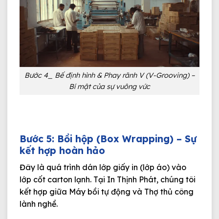
Bước 4_ Bế định hình & Phay rãnh V (V-Grooving) –
Bí mật của sự vuông vức
Bước 5: Bồi hộp (Box Wrapping) – Sự
kết hợp hoàn hảo
Đây là quá trình dán lớp giấy in (lớp áo) vào
lớp cốt carton lạnh. Tại In Thịnh Phát, chúng tôi
kết hợp giữa
Máy bồi tự động
và
Thợ thủ công
lành nghề
.