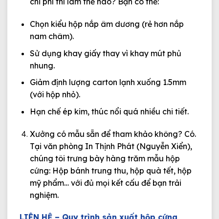
chi phí thì làm thế nào?
Bạn có thể:
Chọn kiểu hộp nắp âm dương (rẻ hơn nắp
nam châm).
Sử dụng khay giấy thay vì khay mút phủ
nhung.
Giảm định lượng carton lạnh xuống 1.5mm
(với hộp nhỏ).
Hạn chế ép kim, thúc nổi quá nhiều chi tiết.
Xưởng có mẫu sẵn để tham khảo không?
Có.
Tại văn phòng In Thịnh Phát (Nguyễn Xiển),
chúng tôi trưng bày hàng trăm mẫu hộp
cứng: Hộp bánh trung thu, hộp quà tết, hộp
mỹ phẩm… với đủ mọi kết cấu để bạn trải
nghiệm.
LIÊN HỆ –
Quy trình sản xuất hộp cứng