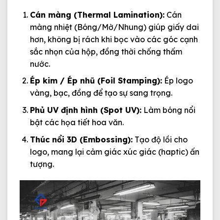
Cán màng (Thermal Lamination):
Cán
màng nhiệt (Bóng/Mờ/Nhung) giúp giấy dai
hơn, không bị rách khi bọc vào các góc cạnh
sắc nhọn của hộp, đồng thời chống thấm
nước.
Ép kim / Ép nhũ (Foil Stamping):
Ép logo
vàng, bạc, đồng để tạo sự sang trọng.
Phủ UV định hình (Spot UV):
Làm bóng nổi
bật các họa tiết hoa văn.
Thúc nổi 3D (Embossing):
Tạo độ lồi cho
logo, mang lại cảm giác xúc giác (haptic) ấn
tượng.