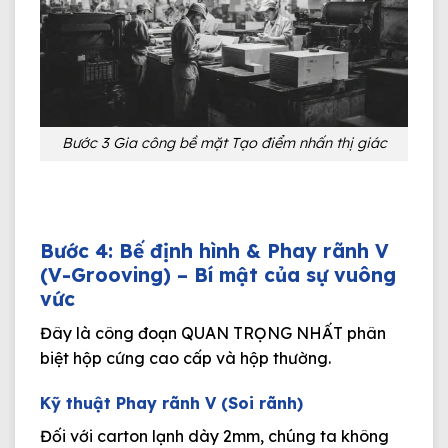
Bước 3 Gia công bề mặt Tạo điểm nhấn thị giác
Bước 4: Bế định hình & Phay rãnh V
(V-Grooving) – Bí mật của sự vuông
vức
Đây là công đoạn
QUAN TRỌNG NHẤT
phân
biệt hộp cứng cao cấp và hộp thường.
Kỹ thuật Phay rãnh V (Soi rãnh)
Đối với carton lạnh dày 2mm, chúng ta không