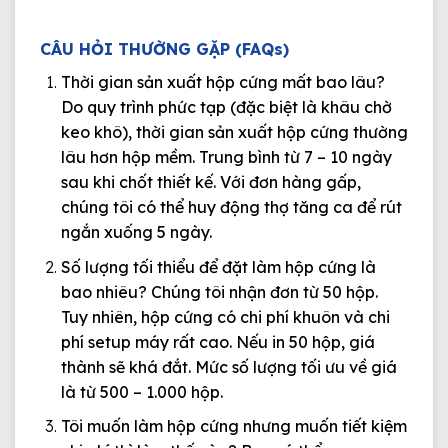
CÂU HỎI THƯỜNG GẶP (FAQs)
Thời gian sản xuất hộp cứng mất bao lâu?
Do quy trình phức tạp (đặc biệt là khâu chờ
keo khô), thời gian sản xuất hộp cứng thường
lâu hơn hộp mềm. Trung bình từ
7 – 10 ngày
sau khi chốt thiết kế. Với đơn hàng gấp,
chúng tôi có thể huy động thợ tăng ca để rút
ngắn xuống 5 ngày.
Số lượng tối thiểu để đặt làm hộp cứng là
bao nhiêu?
Chúng tôi nhận đơn từ
50 hộp
.
Tuy nhiên, hộp cứng có chi phí khuôn và chi
phí setup máy rất cao. Nếu in 50 hộp, giá
thành sẽ khá đắt. Mức số lượng tối ưu về giá
là từ
500 – 1.000 hộp
.
Tôi muốn làm hộp cứng nhưng muốn tiết kiệm