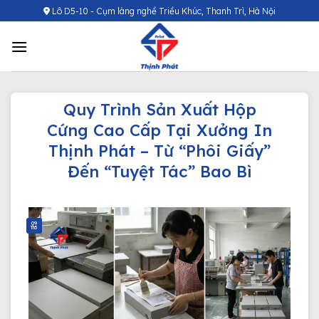
Chuyển
Lô D5-10 - Cụm làng nghề Triều Khúc, Thanh Trì, Hà Nội
đến
nội
dung
Quy Trình Sản Xuất Hộp
Cứng Cao Cấp Tại Xưởng In
Thịnh Phát – Từ “Phôi Giấy”
Đến “Tuyệt Tác” Bao Bì
09
Th5