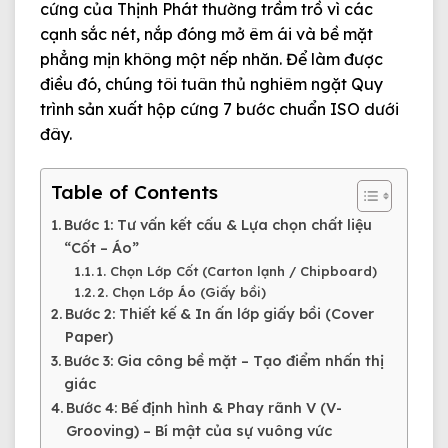
cứng của Thịnh Phát thường trầm trồ vì các
cạnh sắc nét, nắp đóng mở êm ái và bề mặt
phẳng mịn không một nếp nhăn. Để làm được
điều đó, chúng tôi tuân thủ nghiêm ngặt
Quy
trình sản xuất hộp cứng 7 bước chuẩn ISO
dưới
đây.
Table of Contents
Bước 1: Tư vấn kết cấu & Lựa chọn chất liệu
“Cốt – Áo”
1. Chọn Lớp Cốt (Carton lạnh / Chipboard)
2. Chọn Lớp Áo (Giấy bồi)
Bước 2: Thiết kế & In ấn lớp giấy bồi (Cover
Paper)
Bước 3: Gia công bề mặt – Tạo điểm nhấn thị
giác
Bước 4: Bế định hình & Phay rãnh V (V-
Grooving) – Bí mật của sự vuông vức