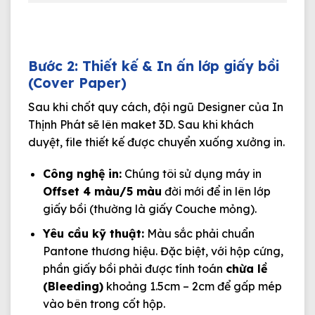
Bước 2: Thiết kế & In ấn lớp giấy bồi
(Cover Paper)
Sau khi chốt quy cách, đội ngũ Designer của In
Thịnh Phát sẽ lên maket 3D. Sau khi khách
duyệt, file thiết kế được chuyển xuống xưởng in.
Công nghệ in:
Chúng tôi sử dụng máy in
Offset 4 màu/5 màu
đời mới để in lên lớp
giấy bồi (thường là giấy Couche mỏng).
Yêu cầu kỹ thuật:
Màu sắc phải chuẩn
Pantone thương hiệu. Đặc biệt, với hộp cứng,
phần giấy bồi phải được tính toán
chừa lề
(Bleeding)
khoảng 1.5cm – 2cm để gấp mép
vào bên trong cốt hộp.