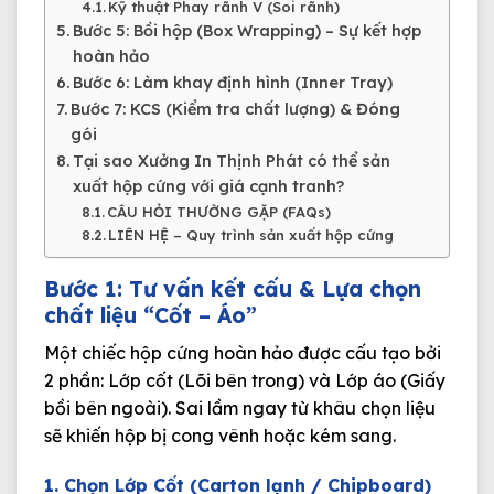
Kỹ thuật Phay rãnh V (Soi rãnh)
Bước 5: Bồi hộp (Box Wrapping) – Sự kết hợp
hoàn hảo
Bước 6: Làm khay định hình (Inner Tray)
Bước 7: KCS (Kiểm tra chất lượng) & Đóng
gói
Tại sao Xưởng In Thịnh Phát có thể sản
xuất hộp cứng với giá cạnh tranh?
CÂU HỎI THƯỜNG GẶP (FAQs)
LIÊN HỆ – Quy trình sản xuất hộp cứng
Bước 1: Tư vấn kết cấu & Lựa chọn
chất liệu “Cốt – Áo”
Một chiếc hộp cứng hoàn hảo được cấu tạo bởi
2 phần:
Lớp cốt (Lõi bên trong)
và
Lớp áo (Giấy
bồi bên ngoài)
. Sai lầm ngay từ khâu chọn liệu
sẽ khiến hộp bị cong vênh hoặc kém sang.
1. Chọn Lớp Cốt (Carton lạnh / Chipboard)