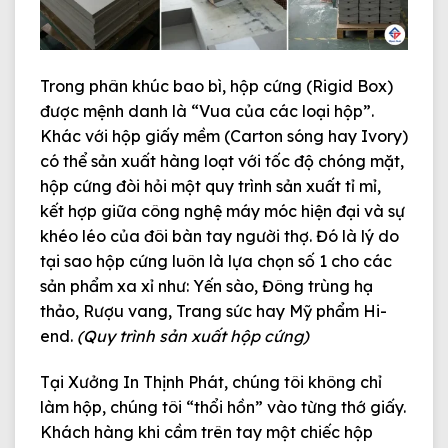
Trong phân khúc bao bì,
hộp cứng (Rigid Box)
được mệnh danh là “Vua của các loại hộp”.
Khác với hộp giấy mềm (Carton sóng hay Ivory)
có thể sản xuất hàng loạt với tốc độ chóng mặt,
hộp cứng đòi hỏi một
quy trình sản xuất
tỉ mỉ,
kết hợp giữa công nghệ máy móc hiện đại và sự
khéo léo của đôi bàn tay người thợ. Đó là lý do
tại sao hộp cứng luôn là lựa chọn số 1 cho các
sản phẩm xa xỉ như: Yến sào, Đông trùng hạ
thảo, Rượu vang, Trang sức hay Mỹ phẩm Hi-
end.
(Quy trình sản xuất hộp cứng)
Tại
Xưởng In Thịnh Phát
, chúng tôi không chỉ
làm hộp, chúng tôi “thổi hồn” vào từng thớ giấy.
Khách hàng khi cầm trên tay một chiếc hộp