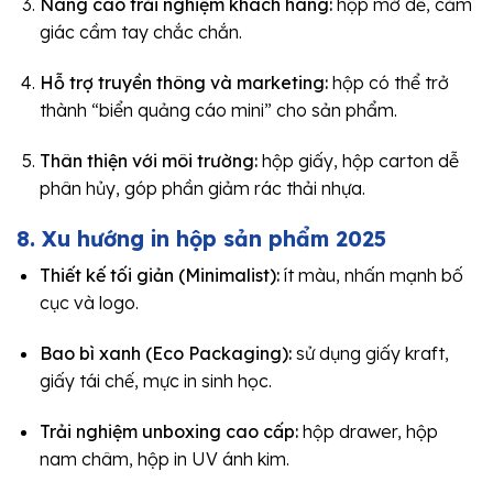
Nâng cao trải nghiệm khách hàng:
hộp mở dễ, cảm
giác cầm tay chắc chắn.
Hỗ trợ truyền thông và marketing:
hộp có thể trở
thành “biển quảng cáo mini” cho sản phẩm.
Thân thiện với môi trường:
hộp giấy, hộp carton dễ
phân hủy, góp phần giảm rác thải nhựa.
8. Xu hướng in hộp sản phẩm 2025
Thiết kế tối giản (Minimalist):
ít màu, nhấn mạnh bố
cục và logo.
Bao bì xanh (Eco Packaging):
sử dụng giấy kraft,
giấy tái chế, mực in sinh học.
Trải nghiệm unboxing cao cấp:
hộp drawer, hộp
nam châm, hộp in UV ánh kim.