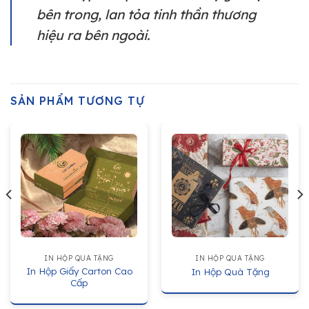
bên trong, lan tỏa tinh thần thương
hiệu ra bên ngoài.
SẢN PHẨM TƯƠNG TỰ
IN HỘP QUÀ TẶNG
IN HỘP QUÀ TẶNG
In Hộp Giấy Carton Cao
In Hộp Quà Tặng
Cấp