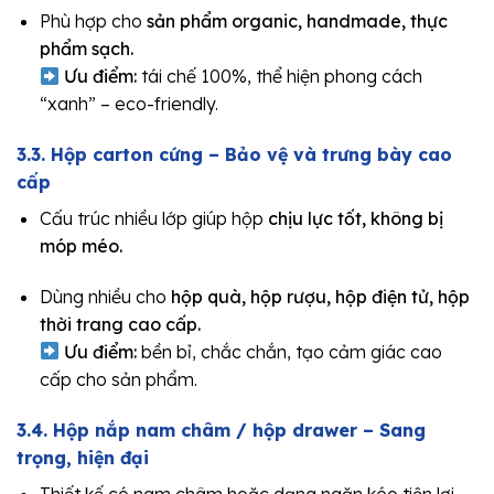
Phù hợp cho
sản phẩm organic, handmade, thực
phẩm sạch.
Ưu điểm:
tái chế 100%, thể hiện phong cách
“xanh” – eco-friendly.
3.3.
Hộp carton cứng
– Bảo vệ và trưng bày cao
cấp
Cấu trúc nhiều lớp giúp hộp
chịu lực tốt, không bị
móp méo.
Dùng nhiều cho
hộp quà, hộp rượu, hộp điện tử, hộp
thời trang cao cấp.
Ưu điểm:
bền bỉ, chắc chắn, tạo cảm giác cao
cấp cho sản phẩm.
3.4. Hộp nắp nam châm / hộp drawer – Sang
trọng, hiện đại
Thiết kế có nam châm hoặc dạng ngăn kéo tiện lợi.