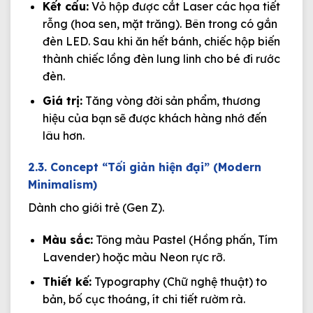
Kết cấu:
Vỏ hộp được cắt Laser các họa tiết
rỗng (hoa sen, mặt trăng). Bên trong có gắn
đèn LED. Sau khi ăn hết bánh, chiếc hộp biến
thành chiếc lồng đèn lung linh cho bé đi rước
đèn.
Giá trị:
Tăng vòng đời sản phẩm, thương
hiệu của bạn sẽ được khách hàng nhớ đến
lâu hơn.
2.3. Concept “Tối giản hiện đại” (Modern
Minimalism)
Dành cho giới trẻ (Gen Z).
Màu sắc:
Tông màu Pastel (Hồng phấn, Tím
Lavender) hoặc màu Neon rực rỡ.
Thiết kế:
Typography (Chữ nghệ thuật) to
bản, bố cục thoáng, ít chi tiết rườm rà.