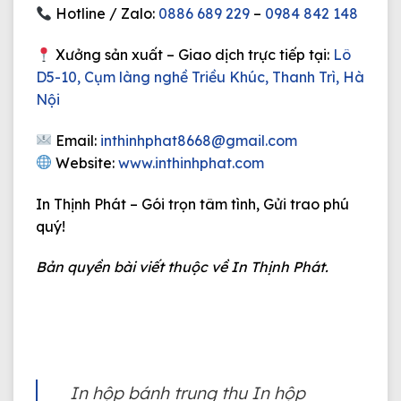
Hotline / Zalo:
0886 689 229
–
0984 842 148
Xưởng sản xuất – Giao dịch trực tiếp tại:
Lô
D5-10, Cụm làng nghề Triều Khúc, Thanh Trì, Hà
Nội
Email:
inthinhphat8668@gmail.com
Website:
www.inthinhphat.com
In Thịnh Phát – Gói trọn tâm tình, Gửi trao phú
quý!
Bản quyền bài viết thuộc về In Thịnh Phát.
In hộp bánh trung thu In hộp