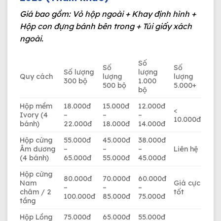
Giá bao gồm: Vỏ hộp ngoài + Khay định hình +
Hộp con đựng bánh bên trong + Túi giấy xách
ngoài.
Số
Số
Số
Số lượng
lượng
Quy cách
lượng
lượng
300 bộ
1.000
500 bộ
5.000+
bộ
Hộp mềm
18.000đ
15.000đ
12.000đ
<
Ivory (4
–
–
–
10.000đ
bánh)
22.000đ
18.000đ
14.000đ
Hộp cứng
55.000đ
45.000đ
38.000đ
Âm dương
–
–
–
Liên hệ
(4 bánh)
65.000đ
55.000đ
45.000đ
Hộp cứng
80.000đ
70.000đ
60.000đ
Nam
Giá cực
–
–
–
châm / 2
tốt
100.000đ
85.000đ
75.000đ
tầng
Hộp Lồng
75.000đ
65.000đ
55.000đ