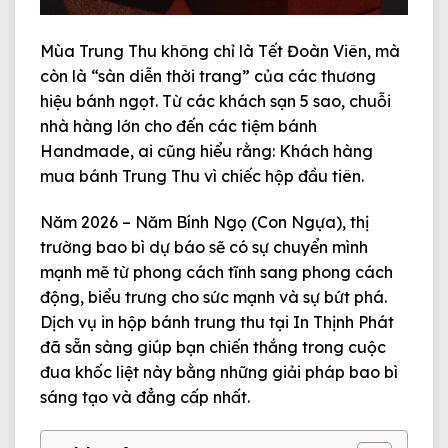
Mùa Trung Thu không chỉ là Tết Đoàn Viên, mà
còn là “sàn diễn thời trang” của các thương
hiệu bánh ngọt. Từ các khách sạn 5 sao, chuỗi
nhà hàng lớn cho đến các tiệm bánh
Handmade, ai cũng hiểu rằng:
Khách hàng
mua bánh Trung Thu vì chiếc hộp đầu tiên.
Năm 2026 – Năm
Bính Ngọ (Con Ngựa)
, thị
trường bao bì dự báo sẽ có sự chuyển mình
mạnh mẽ từ phong cách tĩnh sang phong cách
động, biểu trưng cho sức mạnh và sự bứt phá.
Dịch vụ
in hộp bánh trung thu
tại
In Thịnh Phát
đã sẵn sàng giúp bạn chiến thắng trong cuộc
đua khốc liệt này bằng những giải pháp bao bì
sáng tạo và đẳng cấp nhất.