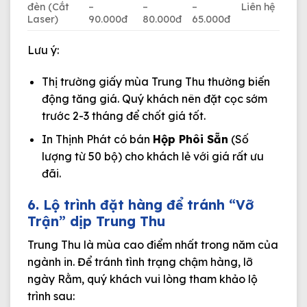
đèn (Cắt
–
–
–
Liên hệ
Laser)
90.000đ
80.000đ
65.000đ
Lưu ý:
Thị trường giấy mùa Trung Thu thường biến
động tăng giá. Quý khách nên đặt cọc sớm
trước 2-3 tháng để chốt giá tốt.
In Thịnh Phát có bán
Hộp Phôi Sẵn
(Số
lượng từ 50 bộ) cho khách lẻ với giá rất ưu
đãi.
6. Lộ trình đặt hàng để tránh “Vỡ
Trận” dịp Trung Thu
Trung Thu là mùa cao điểm nhất trong năm của
ngành in. Để tránh tình trạng chậm hàng, lỡ
ngày Rằm, quý khách vui lòng tham khảo lộ
trình sau: