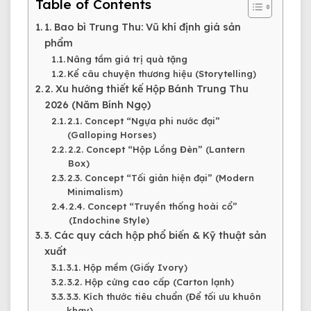
Table of Contents
1. Bao bì Trung Thu: Vũ khí định giá sản
phẩm
Nâng tầm giá trị quà tặng
Kể câu chuyện thương hiệu (Storytelling)
2. Xu hướng thiết kế Hộp Bánh Trung Thu
2026 (Năm Bính Ngọ)
2.1. Concept “Ngựa phi nước đại”
(Galloping Horses)
2.2. Concept “Hộp Lồng Đèn” (Lantern
Box)
2.3. Concept “Tối giản hiện đại” (Modern
Minimalism)
2.4. Concept “Truyền thống hoài cổ”
(Indochine Style)
3. Các quy cách hộp phổ biến & Kỹ thuật sản
xuất
3.1. Hộp mềm (Giấy Ivory)
3.2. Hộp cứng cao cấp (Carton lạnh)
3.3. Kích thước tiêu chuẩn (Để tối ưu khuôn
khay)