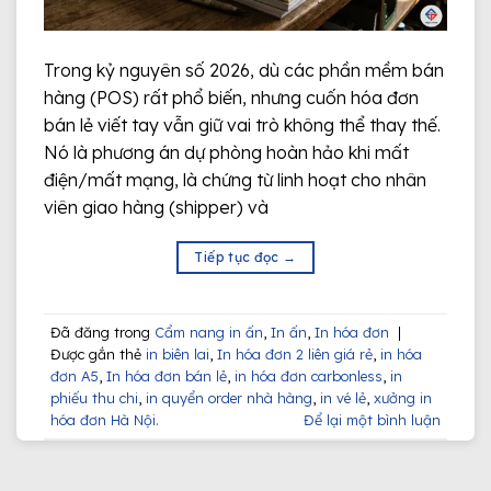
Trong kỷ nguyên số 2026, dù các phần mềm bán
hàng (POS) rất phổ biến, nhưng cuốn hóa đơn
bán lẻ viết tay vẫn giữ vai trò không thể thay thế.
Nó là phương án dự phòng hoàn hảo khi mất
điện/mất mạng, là chứng từ linh hoạt cho nhân
viên giao hàng (shipper) và
Tiếp tục đọc
→
Đã đăng trong
Cẩm nang in ấn
,
In ấn
,
In hóa đơn
|
Được gắn thẻ
in biên lai
,
In hóa đơn 2 liên giá rẻ
,
in hóa
đơn A5
,
In hóa đơn bán lẻ
,
in hóa đơn carbonless
,
in
phiếu thu chi
,
in quyển order nhà hàng
,
in vé lẻ
,
xưởng in
hóa đơn Hà Nội.
Để lại một bình luận