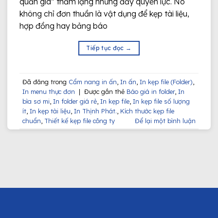
quản gia” thầm lặng nhưng đầy quyền lực. Nó
không chỉ đơn thuần là vật dụng để kẹp tài liệu,
hợp đồng hay bảng báo
Tiếp tục đọc
→
Đã đăng trong
Cẩm nang in ấn
,
In ấn
,
In kẹp file (Folder)
,
In menu thực đơn
|
Được gắn thẻ
Báo giá in folder
,
In
bìa sơ mi
,
In folder giá rẻ
,
In kẹp file
,
In kẹp file số lượng
ít
,
In kẹp tài liệu
,
In Thịnh Phát.
,
Kích thước kẹp file
chuẩn
,
Thiết kế kẹp file công ty
Để lại một bình luận