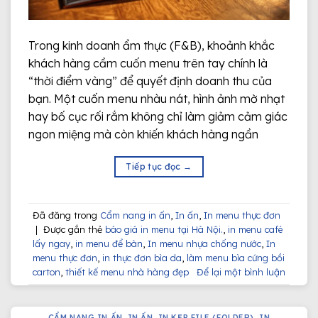
Trong kinh doanh ẩm thực (F&B), khoảnh khắc
khách hàng cầm cuốn menu trên tay chính là
“thời điểm vàng” để quyết định doanh thu của
bạn. Một cuốn menu nhàu nát, hình ảnh mờ nhạt
hay bố cục rối rắm không chỉ làm giảm cảm giác
ngon miệng mà còn khiến khách hàng ngần
Tiếp tục đọc
→
Đã đăng trong
Cẩm nang in ấn
,
In ấn
,
In menu thực đơn
|
Được gắn thẻ
báo giá in menu tại Hà Nội.
,
in menu café
lấy ngay
,
in menu để bàn
,
In menu nhựa chống nước
,
In
menu thực đơn
,
in thực đơn bìa da
,
làm menu bìa cứng bồi
carton
,
thiết kế menu nhà hàng đẹp
Để lại một bình luận
CẨM NANG IN ẤN
,
IN ẤN
,
IN KẸP FILE (FOLDER)
,
IN