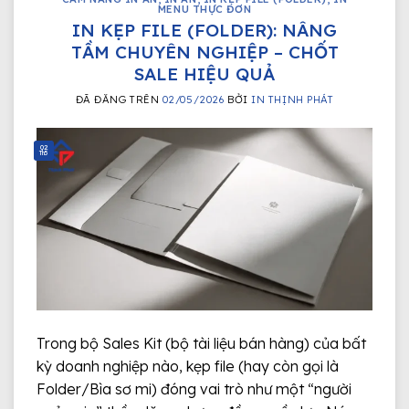
MENU THỰC ĐƠN
IN KẸP FILE (FOLDER): NÂNG
TẦM CHUYÊN NGHIỆP – CHỐT
SALE HIỆU QUẢ
ĐÃ ĐĂNG TRÊN
02/05/2026
BỞI
IN THỊNH PHÁT
02
Th5
Trong bộ Sales Kit (bộ tài liệu bán hàng) của bất
kỳ doanh nghiệp nào, kẹp file (hay còn gọi là
Folder/Bìa sơ mi) đóng vai trò như một “người